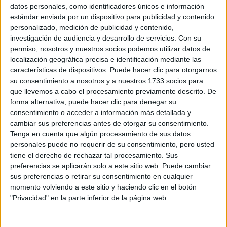
Sobre ti
datos personales, como identificadores únicos e información
estándar enviada por un dispositivo para publicidad y contenido
personalizado, medición de publicidad y contenido,
Soy:
*
investigación de audiencia y desarrollo de servicios.
Con su
Chico
permiso, nosotros y nuestros socios podemos utilizar datos de
Chica
localización geográfica precisa e identificación mediante las
características de dispositivos. Puede hacer clic para otorgarnos
¿En qué año terminas (o terminaste) bachillerato o FP?
*
su consentimiento a nosotros y a nuestros 1733 socios para
que llevemos a cabo el procesamiento previamente descrito. De
forma alternativa, puede hacer clic para denegar su
consentimiento o acceder a información más detallada y
Soy estudiante de:
*
cambiar sus preferencias antes de otorgar su consentimiento.
Tenga en cuenta que algún procesamiento de sus datos
personales puede no requerir de su consentimiento, pero usted
tiene el derecho de rechazar tal procesamiento. Sus
preferencias se aplicarán solo a este sitio web. Puede cambiar
Términos y Condiciones de Uso
sus preferencias o retirar su consentimiento en cualquier
momento volviendo a este sitio y haciendo clic en el botón
Acepto
los
Términos y Condiciones
de uso
*
"Privacidad" en la parte inferior de la página web.