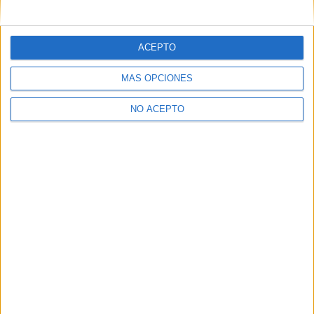
mensajes privados.
Y como regalo de agradecimiento, por registrarte te daremos
gratis una copia de nuestro ebook con 100 consejos para tu
ACEPTO
primer año de universidad
.
MÁS OPCIONES
NO ACEPTO
¿A qué esperas?