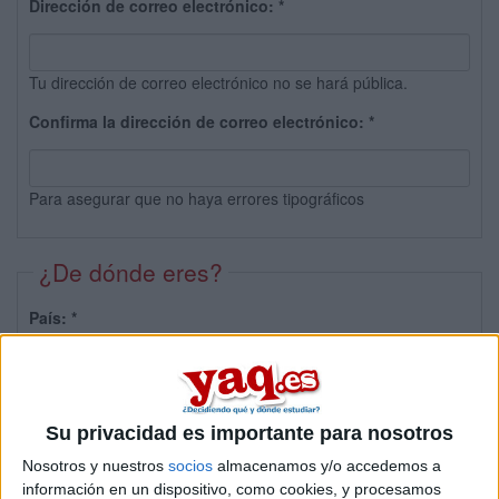
Dirección de correo electrónico:
*
Tu dirección de correo electrónico no se hará pública.
Confirma la dirección de correo electrónico:
*
Para asegurar que no haya errores tipográficos
¿De dónde eres?
País:
*
Provincia:
Su privacidad es importante para nosotros
Nosotros y nuestros
socios
almacenamos y/o accedemos a
información en un dispositivo, como cookies, y procesamos