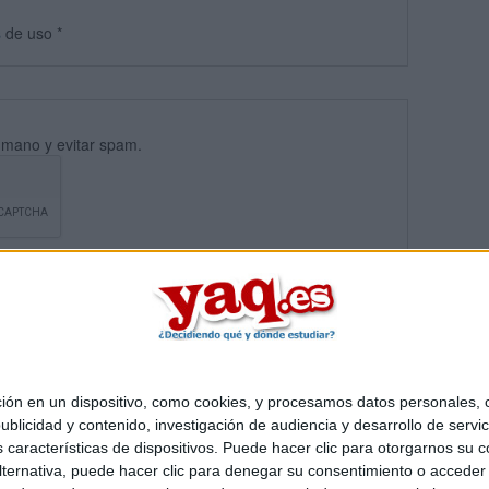
s
de uso
*
umano y evitar spam.
 en un dispositivo, como cookies, y procesamos datos personales, co
blicidad y contenido, investigación de audiencia y desarrollo de servic
Quiénes somos
|
Contactar
|
Anúnciate
as características de dispositivos. Puede hacer clic para otorgarnos su
o legal
|
Politica de privacidad
|
Condiciones generales
|
Política de co
ternativa, puede hacer clic para denegar su consentimiento o acceder
s Mediterráneo S.L.
- Diego de León 47 - 28006 Madrid [ESPAÑA] - T