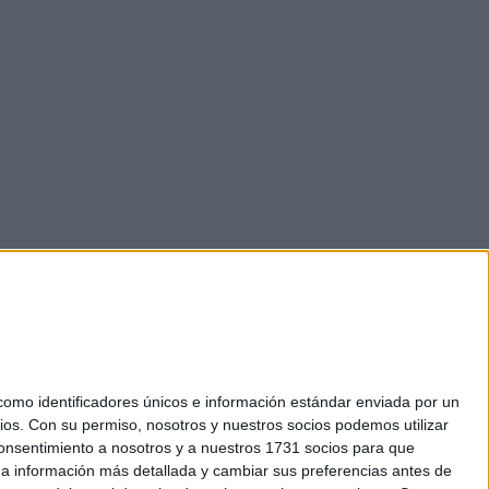
mo identificadores únicos e información estándar enviada por un
ios.
Con su permiso, nosotros y nuestros socios podemos utilizar
 consentimiento a nosotros y a nuestros 1731 socios para que
okies
 a información más detallada y cambiar sus preferencias antes de
el. +34 91 593 2767