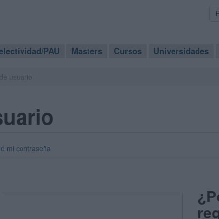
electividad/PAU
Masters
Cursos
Universidades
de usuario
suario
dé mi contraseña
¿P
reg