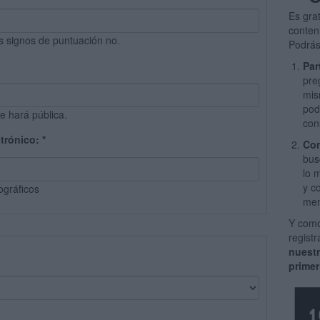
Es gra
conten
s signos de puntuación no.
Podrás
Par
pre
mis
pod
e hará pública.
con
ctrónico:
*
Com
bus
lo 
y c
ográficos
men
Y como
regist
nuest
primer