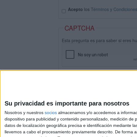
Acepto
los
Términos y Condicione
CAPTCHA
Esta pregunta es para saber si eres h
Su privacidad es importante para nosotros
Nosotros y nuestros
socios
almacenamos y/o accedemos a información
dispositivo para publicidad y contenido personalizado, medición de pu
datos de localización geográfica precisa e identificación mediante l
Avis
llevemos a cabo el procesamiento previamente descrito. De forma al
© 2003-2026
Compá