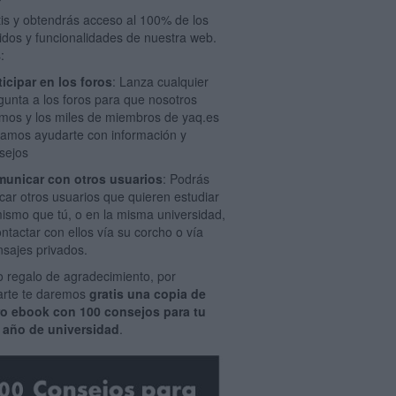
tis y obtendrás acceso al 100% de los
idos y funcionalidades de nuestra web.
:
ticipar en los foros
: Lanza cualquier
gunta a los foros para que nosotros
mos y los miles de miembros de yaq.es
amos ayudarte con información y
sejos
unicar con otros usuarios
: Podrás
car otros usuarios que quieren estudiar
mismo que tú, o en la misma universidad,
ontactar con ellos vía su corcho o vía
sajes privados.
 regalo de agradecimiento, por
rarte te daremos
gratis una copia de
ro ebook con 100 consejos para tu
 año de universidad
.