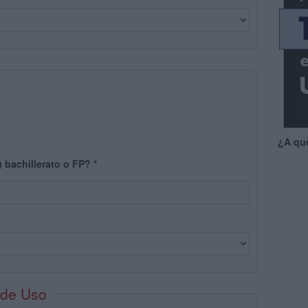
¿A qu
) bachillerato o FP?
*
 de Uso