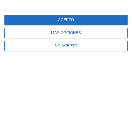
mensajes privados.
Y como regalo de agradecimiento, por registrarte te daremos
gratis una copia de nuestro ebook con 100 consejos para tu
ACEPTO
primer año de universidad
.
MÁS OPCIONES
NO ACEPTO
¿A qué esperas?