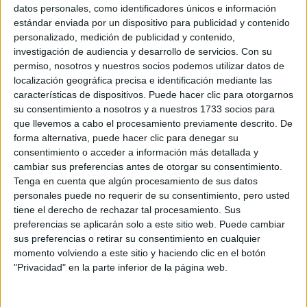
Sobre ti
datos personales, como identificadores únicos e información
estándar enviada por un dispositivo para publicidad y contenido
personalizado, medición de publicidad y contenido,
Soy:
*
investigación de audiencia y desarrollo de servicios.
Con su
Chico
permiso, nosotros y nuestros socios podemos utilizar datos de
Chica
localización geográfica precisa e identificación mediante las
características de dispositivos. Puede hacer clic para otorgarnos
¿En qué año terminas (o terminaste) bachillerato o FP?
*
su consentimiento a nosotros y a nuestros 1733 socios para
que llevemos a cabo el procesamiento previamente descrito. De
forma alternativa, puede hacer clic para denegar su
consentimiento o acceder a información más detallada y
Soy estudiante de:
*
cambiar sus preferencias antes de otorgar su consentimiento.
Tenga en cuenta que algún procesamiento de sus datos
personales puede no requerir de su consentimiento, pero usted
tiene el derecho de rechazar tal procesamiento. Sus
preferencias se aplicarán solo a este sitio web. Puede cambiar
Términos y Condiciones de Uso
sus preferencias o retirar su consentimiento en cualquier
momento volviendo a este sitio y haciendo clic en el botón
Acepto
los
Términos y Condiciones
de uso
*
"Privacidad" en la parte inferior de la página web.