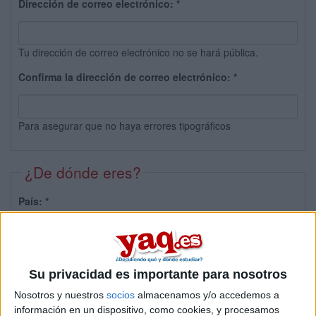
Dirección de correo electrónico:
*
Tu dirección de correo electrónico no se hará pública.
Confirma la dirección de correo electrónico:
*
Para asegurar que no haya errores tipográficos
¿De dónde eres?
País:
*
Provincia:
Su privacidad es importante para nosotros
Nosotros y nuestros
socios
almacenamos y/o accedemos a
información en un dispositivo, como cookies, y procesamos