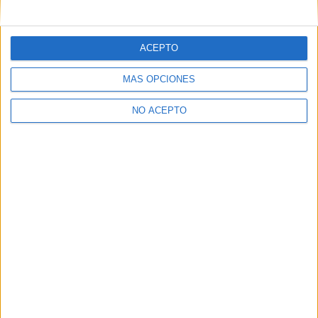
mensajes privados.
Y como regalo de agradecimiento, por registrarte te daremos
gratis una copia de nuestro ebook con 100 consejos para tu
ACEPTO
primer año de universidad
.
MÁS OPCIONES
NO ACEPTO
¿A qué esperas?