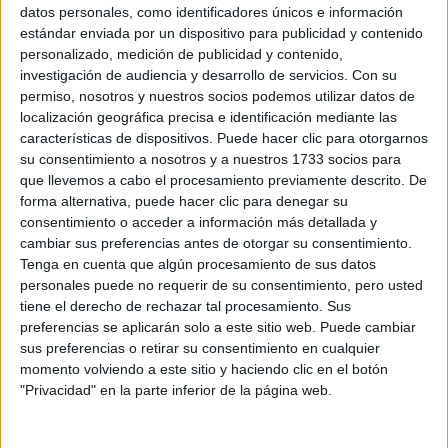
Sobre ti
datos personales, como identificadores únicos e información
estándar enviada por un dispositivo para publicidad y contenido
personalizado, medición de publicidad y contenido,
Soy:
*
investigación de audiencia y desarrollo de servicios.
Con su
Chico
permiso, nosotros y nuestros socios podemos utilizar datos de
Chica
localización geográfica precisa e identificación mediante las
características de dispositivos. Puede hacer clic para otorgarnos
¿En qué año terminas (o terminaste) bachillerato o FP?
*
su consentimiento a nosotros y a nuestros 1733 socios para
que llevemos a cabo el procesamiento previamente descrito. De
forma alternativa, puede hacer clic para denegar su
consentimiento o acceder a información más detallada y
Soy estudiante de:
*
cambiar sus preferencias antes de otorgar su consentimiento.
Tenga en cuenta que algún procesamiento de sus datos
personales puede no requerir de su consentimiento, pero usted
tiene el derecho de rechazar tal procesamiento. Sus
preferencias se aplicarán solo a este sitio web. Puede cambiar
Términos y Condiciones de Uso
sus preferencias o retirar su consentimiento en cualquier
momento volviendo a este sitio y haciendo clic en el botón
Acepto
los
Términos y Condiciones
de uso
*
"Privacidad" en la parte inferior de la página web.