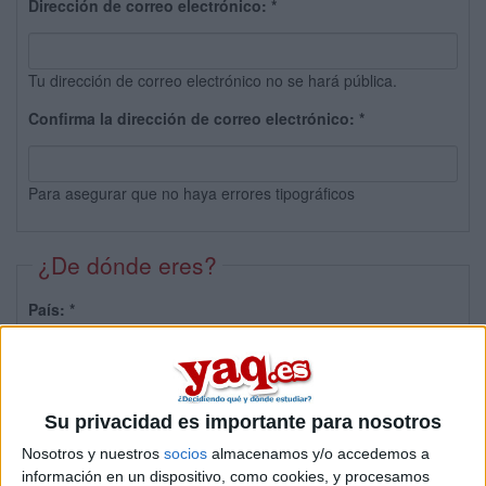
Dirección de correo electrónico:
*
Tu dirección de correo electrónico no se hará pública.
Confirma la dirección de correo electrónico:
*
Para asegurar que no haya errores tipográficos
¿De dónde eres?
País:
*
Provincia:
Su privacidad es importante para nosotros
Nosotros y nuestros
socios
almacenamos y/o accedemos a
información en un dispositivo, como cookies, y procesamos