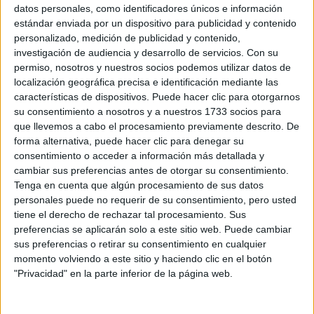
Sobre ti
datos personales, como identificadores únicos e información
estándar enviada por un dispositivo para publicidad y contenido
personalizado, medición de publicidad y contenido,
Soy:
*
investigación de audiencia y desarrollo de servicios.
Con su
Chico
permiso, nosotros y nuestros socios podemos utilizar datos de
Chica
localización geográfica precisa e identificación mediante las
características de dispositivos. Puede hacer clic para otorgarnos
¿En qué año terminas (o terminaste) bachillerato o FP?
*
su consentimiento a nosotros y a nuestros 1733 socios para
que llevemos a cabo el procesamiento previamente descrito. De
forma alternativa, puede hacer clic para denegar su
consentimiento o acceder a información más detallada y
Soy estudiante de:
*
cambiar sus preferencias antes de otorgar su consentimiento.
Tenga en cuenta que algún procesamiento de sus datos
personales puede no requerir de su consentimiento, pero usted
tiene el derecho de rechazar tal procesamiento. Sus
preferencias se aplicarán solo a este sitio web. Puede cambiar
Términos y Condiciones de Uso
sus preferencias o retirar su consentimiento en cualquier
momento volviendo a este sitio y haciendo clic en el botón
Acepto
los
Términos y Condiciones
de uso
*
"Privacidad" en la parte inferior de la página web.