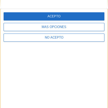
mensajes privados.
Y como regalo de agradecimiento, por registrarte te daremos
gratis una copia de nuestro ebook con 100 consejos para tu
ACEPTO
primer año de universidad
.
MÁS OPCIONES
NO ACEPTO
¿A qué esperas?