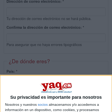
Dirección de correo electrónico:
*
Tu dirección de correo electrónico no se hará pública.
Confirma la dirección de correo electrónico:
*
Para asegurar que no haya errores tipográficos
¿De dónde eres?
País:
*
Provincia:
Su privacidad es importante para nosotros
Nosotros y nuestros
socios
almacenamos y/o accedemos a
información en un dispositivo, como cookies, y procesamos