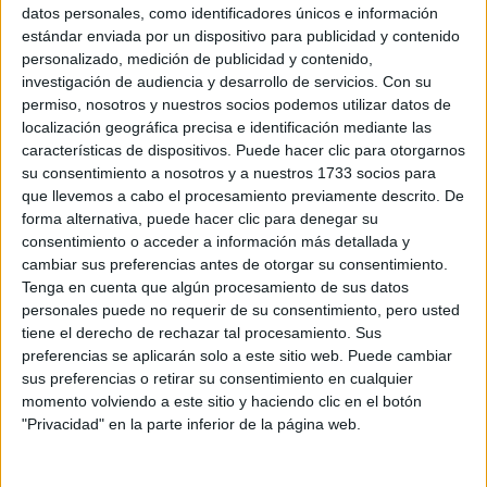
Sobre ti
datos personales, como identificadores únicos e información
estándar enviada por un dispositivo para publicidad y contenido
personalizado, medición de publicidad y contenido,
Soy:
*
investigación de audiencia y desarrollo de servicios.
Con su
Chico
permiso, nosotros y nuestros socios podemos utilizar datos de
Chica
localización geográfica precisa e identificación mediante las
características de dispositivos. Puede hacer clic para otorgarnos
¿En qué año terminas (o terminaste) bachillerato o FP?
*
su consentimiento a nosotros y a nuestros 1733 socios para
que llevemos a cabo el procesamiento previamente descrito. De
forma alternativa, puede hacer clic para denegar su
consentimiento o acceder a información más detallada y
Soy estudiante de:
*
cambiar sus preferencias antes de otorgar su consentimiento.
Tenga en cuenta que algún procesamiento de sus datos
personales puede no requerir de su consentimiento, pero usted
tiene el derecho de rechazar tal procesamiento. Sus
preferencias se aplicarán solo a este sitio web. Puede cambiar
Términos y Condiciones de Uso
sus preferencias o retirar su consentimiento en cualquier
momento volviendo a este sitio y haciendo clic en el botón
Acepto
los
Términos y Condiciones
de uso
*
"Privacidad" en la parte inferior de la página web.