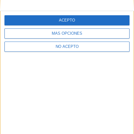
mensajes privados.
Y como regalo de agradecimiento, por registrarte te daremos
gratis una copia de nuestro ebook con 100 consejos para tu
ACEPTO
primer año de universidad
.
MÁS OPCIONES
NO ACEPTO
¿A qué esperas?