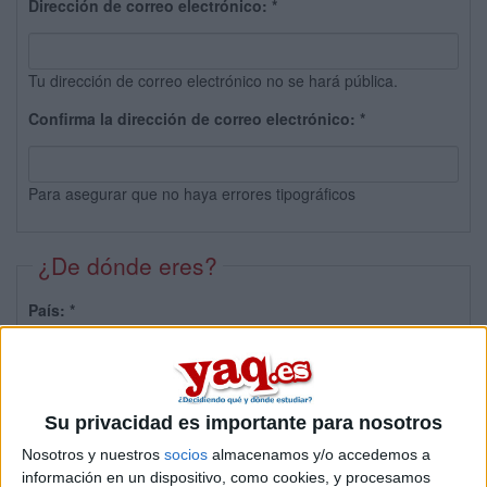
Dirección de correo electrónico:
*
Tu dirección de correo electrónico no se hará pública.
Confirma la dirección de correo electrónico:
*
Para asegurar que no haya errores tipográficos
¿De dónde eres?
País:
*
Provincia:
Su privacidad es importante para nosotros
Nosotros y nuestros
socios
almacenamos y/o accedemos a
información en un dispositivo, como cookies, y procesamos