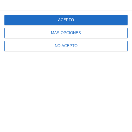
mensajes privados.
Y como regalo de agradecimiento, por registrarte te daremos
gratis una copia de nuestro ebook con 100 consejos para tu
ACEPTO
primer año de universidad
.
MÁS OPCIONES
NO ACEPTO
¿A qué esperas?