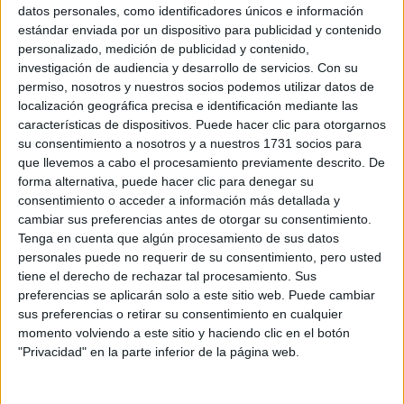
Sobre ti
datos personales, como identificadores únicos e información
estándar enviada por un dispositivo para publicidad y contenido
personalizado, medición de publicidad y contenido,
Soy:
*
investigación de audiencia y desarrollo de servicios.
Con su
Chico
permiso, nosotros y nuestros socios podemos utilizar datos de
Chica
localización geográfica precisa e identificación mediante las
características de dispositivos. Puede hacer clic para otorgarnos
¿En qué año terminas (o terminaste) bachillerato o FP?
*
su consentimiento a nosotros y a nuestros 1731 socios para
que llevemos a cabo el procesamiento previamente descrito. De
forma alternativa, puede hacer clic para denegar su
consentimiento o acceder a información más detallada y
Soy estudiante de:
*
cambiar sus preferencias antes de otorgar su consentimiento.
Tenga en cuenta que algún procesamiento de sus datos
personales puede no requerir de su consentimiento, pero usted
tiene el derecho de rechazar tal procesamiento. Sus
preferencias se aplicarán solo a este sitio web. Puede cambiar
Términos y Condiciones de Uso
sus preferencias o retirar su consentimiento en cualquier
momento volviendo a este sitio y haciendo clic en el botón
Acepto
los
Términos y Condiciones
de uso
*
"Privacidad" en la parte inferior de la página web.