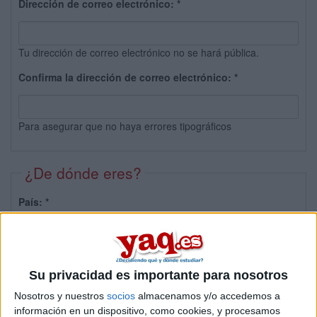
Dirección de correo electrónico:
*
Tu dirección de correo electrónico no se hará pública.
Confirma la dirección de correo electrónico:
*
Para asegurar que no haya errores tipográficos
¿De dónde eres?
País:
*
Provincia:
Su privacidad es importante para nosotros
Nosotros y nuestros
socios
almacenamos y/o accedemos a
información en un dispositivo, como cookies, y procesamos