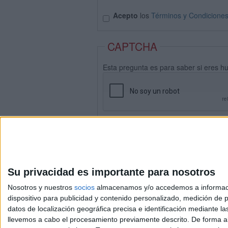
Acepto
los
Términos y Condicione
CAPTCHA
Esta pregunta es para saber si eres h
Su privacidad es importante para nosotros
Nosotros y nuestros
socios
almacenamos y/o accedemos a información
dispositivo para publicidad y contenido personalizado, medición de pu
datos de localización geográfica precisa e identificación mediante l
Avis
llevemos a cabo el procesamiento previamente descrito. De forma al
© 2003-2026
Compá