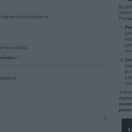
Es gra
conten
s signos de puntuación no.
Podrás
Par
pre
mis
pod
e hará pública.
con
ctrónico:
*
Com
bus
lo 
y c
ográficos
men
Y como
regist
nuest
primer