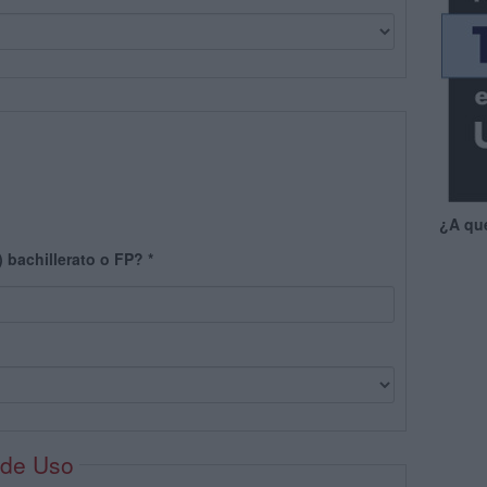
¿A qu
) bachillerato o FP?
*
 de Uso