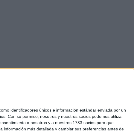
mo identificadores únicos e información estándar enviada por un
ios.
Con su permiso, nosotros y nuestros socios podemos utilizar
 consentimiento a nosotros y a nuestros 1733 socios para que
okies
 a información más detallada y cambiar sus preferencias antes de
el. +34 91 593 2767