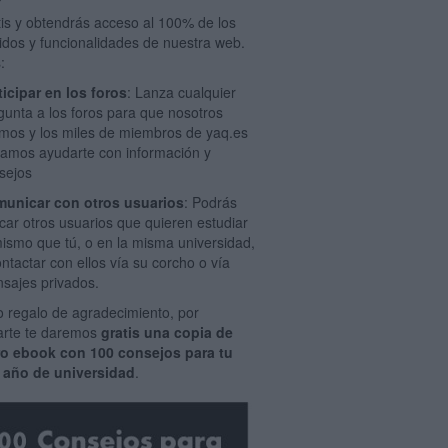
tis y obtendrás acceso al 100% de los
idos y funcionalidades de nuestra web.
:
ticipar en los foros
: Lanza cualquier
gunta a los foros para que nosotros
mos y los miles de miembros de yaq.es
amos ayudarte con información y
sejos
unicar con otros usuarios
: Podrás
car otros usuarios que quieren estudiar
mismo que tú, o en la misma universidad,
ontactar con ellos vía su corcho o vía
sajes privados.
 regalo de agradecimiento, por
rarte te daremos
gratis una copia de
ro ebook con 100 consejos para tu
 año de universidad
.