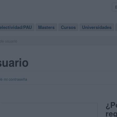
electividad/PAU
Masters
Cursos
Universidades
de usuario
suario
dé mi contraseña
¿P
reg