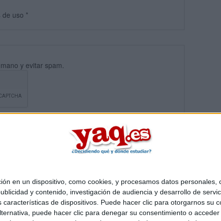
s
de uso
*
umano y evitar spam.
 en un dispositivo, como cookies, y procesamos datos personales, co
blicidad y contenido, investigación de audiencia y desarrollo de servic
Quiénes somos
|
Contactar
|
Anúnciate
as características de dispositivos. Puede hacer clic para otorgarnos su
o legal
|
Politica de privacidad
|
Condiciones generales
|
Política de co
ternativa, puede hacer clic para denegar su consentimiento o acceder
s Mediterráneo S.L.
- Diego de León 47 - 28006 Madrid [ESPAÑA] - T