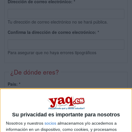
Dirección de correo electrónico:
*
Tu dirección de correo electrónico no se hará pública.
Confirma la dirección de correo electrónico:
*
Para asegurar que no haya errores tipográficos
¿De dónde eres?
País:
*
Provincia:
Su privacidad es importante para nosotros
Nosotros y nuestros
socios
almacenamos y/o accedemos a
información en un dispositivo, como cookies, y procesamos