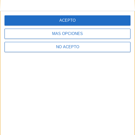
mensajes privados.
Y como regalo de agradecimiento, por registrarte te daremos
gratis una copia de nuestro ebook con 100 consejos para tu
ACEPTO
primer año de universidad
.
MÁS OPCIONES
NO ACEPTO
¿A qué esperas?