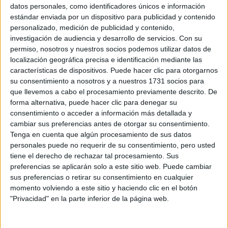
Sobre ti
datos personales, como identificadores únicos e información
estándar enviada por un dispositivo para publicidad y contenido
personalizado, medición de publicidad y contenido,
Soy:
*
investigación de audiencia y desarrollo de servicios.
Con su
Chico
permiso, nosotros y nuestros socios podemos utilizar datos de
Chica
localización geográfica precisa e identificación mediante las
características de dispositivos. Puede hacer clic para otorgarnos
¿En qué año terminas (o terminaste) bachillerato o FP?
*
su consentimiento a nosotros y a nuestros 1731 socios para
que llevemos a cabo el procesamiento previamente descrito. De
forma alternativa, puede hacer clic para denegar su
consentimiento o acceder a información más detallada y
Soy estudiante de:
*
cambiar sus preferencias antes de otorgar su consentimiento.
Tenga en cuenta que algún procesamiento de sus datos
personales puede no requerir de su consentimiento, pero usted
tiene el derecho de rechazar tal procesamiento. Sus
preferencias se aplicarán solo a este sitio web. Puede cambiar
Términos y Condiciones de Uso
sus preferencias o retirar su consentimiento en cualquier
momento volviendo a este sitio y haciendo clic en el botón
Acepto
los
Términos y Condiciones
de uso
*
"Privacidad" en la parte inferior de la página web.