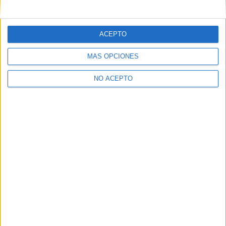
mensajes privados.
Y como regalo de agradecimiento, por registrarte te daremos
gratis una copia de nuestro ebook con 100 consejos para tu
ACEPTO
primer año de universidad
.
MÁS OPCIONES
NO ACEPTO
¿A qué esperas?