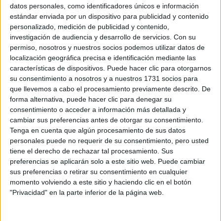
Sobre ti
datos personales, como identificadores únicos e información
estándar enviada por un dispositivo para publicidad y contenido
personalizado, medición de publicidad y contenido,
Soy:
*
investigación de audiencia y desarrollo de servicios.
Con su
Chico
permiso, nosotros y nuestros socios podemos utilizar datos de
Chica
localización geográfica precisa e identificación mediante las
características de dispositivos. Puede hacer clic para otorgarnos
¿En qué año terminas (o terminaste) bachillerato o FP?
*
su consentimiento a nosotros y a nuestros 1731 socios para
que llevemos a cabo el procesamiento previamente descrito. De
forma alternativa, puede hacer clic para denegar su
consentimiento o acceder a información más detallada y
Soy estudiante de:
*
cambiar sus preferencias antes de otorgar su consentimiento.
Tenga en cuenta que algún procesamiento de sus datos
personales puede no requerir de su consentimiento, pero usted
tiene el derecho de rechazar tal procesamiento. Sus
preferencias se aplicarán solo a este sitio web. Puede cambiar
Términos y Condiciones de Uso
sus preferencias o retirar su consentimiento en cualquier
momento volviendo a este sitio y haciendo clic en el botón
Acepto
los
Términos y Condiciones
de uso
*
"Privacidad" en la parte inferior de la página web.