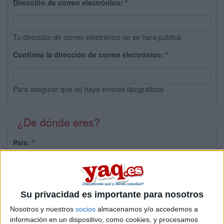
Dirección de correo electrónico:
*
Tu dirección de correo electrónico no se hará pública.
Confirma la dirección de correo electrónico:
*
Para asegurar que no haya errores tipográficos
¿De dónde eres?
País:
*
Provincia:
Su privacidad es importante para nosotros
Nosotros y nuestros
socios
almacenamos y/o accedemos a
información en un dispositivo, como cookies, y procesamos