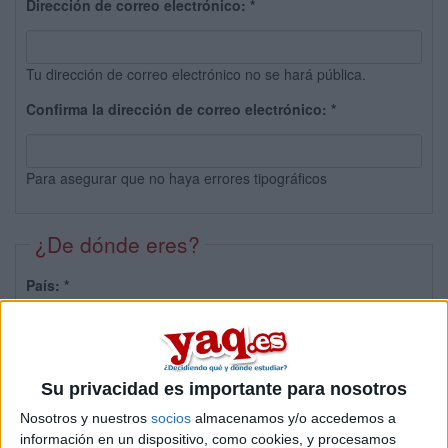
Dirección de correo electrónico:
*
Tu dirección de correo electrónico no se hará pública.
Confirma la dirección de correo electrónico:
*
Para asegurar que no haya errores tipográficos
¿De dónde eres?
País:
*
Provincia:
Su privacidad es importante para nosotros
Nosotros y nuestros
socios
almacenamos y/o accedemos a
información en un dispositivo, como cookies, y procesamos