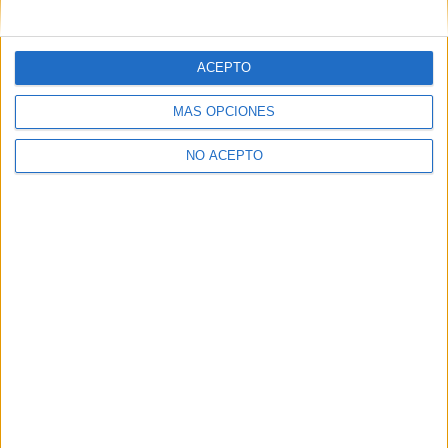
mensajes privados.
Y como regalo de agradecimiento, por registrarte te daremos
gratis una copia de nuestro ebook con 100 consejos para tu
ACEPTO
primer año de universidad
.
MÁS OPCIONES
NO ACEPTO
¿A qué esperas?