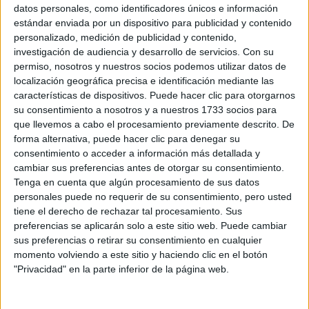
Sobre ti
datos personales, como identificadores únicos e información
estándar enviada por un dispositivo para publicidad y contenido
personalizado, medición de publicidad y contenido,
Soy:
*
investigación de audiencia y desarrollo de servicios.
Con su
Chico
permiso, nosotros y nuestros socios podemos utilizar datos de
Chica
localización geográfica precisa e identificación mediante las
características de dispositivos. Puede hacer clic para otorgarnos
¿En qué año terminas (o terminaste) bachillerato o FP?
*
su consentimiento a nosotros y a nuestros 1733 socios para
que llevemos a cabo el procesamiento previamente descrito. De
forma alternativa, puede hacer clic para denegar su
consentimiento o acceder a información más detallada y
Soy estudiante de:
*
cambiar sus preferencias antes de otorgar su consentimiento.
Tenga en cuenta que algún procesamiento de sus datos
personales puede no requerir de su consentimiento, pero usted
tiene el derecho de rechazar tal procesamiento. Sus
preferencias se aplicarán solo a este sitio web. Puede cambiar
Términos y Condiciones de Uso
sus preferencias o retirar su consentimiento en cualquier
momento volviendo a este sitio y haciendo clic en el botón
Acepto
los
Términos y Condiciones
de uso
*
"Privacidad" en la parte inferior de la página web.