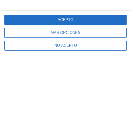
mensajes privados.
Y como regalo de agradecimiento, por registrarte te daremos
gratis una copia de nuestro ebook con 100 consejos para tu
ACEPTO
primer año de universidad
.
MÁS OPCIONES
NO ACEPTO
¿A qué esperas?