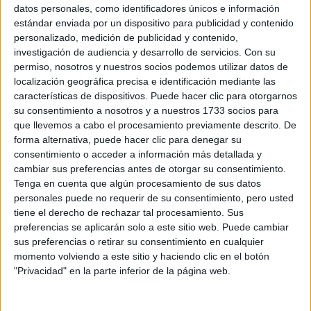
Sobre ti
datos personales, como identificadores únicos e información
estándar enviada por un dispositivo para publicidad y contenido
personalizado, medición de publicidad y contenido,
Soy:
*
investigación de audiencia y desarrollo de servicios.
Con su
Chico
permiso, nosotros y nuestros socios podemos utilizar datos de
Chica
localización geográfica precisa e identificación mediante las
características de dispositivos. Puede hacer clic para otorgarnos
¿En qué año terminas (o terminaste) bachillerato o FP?
*
su consentimiento a nosotros y a nuestros 1733 socios para
que llevemos a cabo el procesamiento previamente descrito. De
forma alternativa, puede hacer clic para denegar su
consentimiento o acceder a información más detallada y
Soy estudiante de:
*
cambiar sus preferencias antes de otorgar su consentimiento.
Tenga en cuenta que algún procesamiento de sus datos
personales puede no requerir de su consentimiento, pero usted
tiene el derecho de rechazar tal procesamiento. Sus
preferencias se aplicarán solo a este sitio web. Puede cambiar
Términos y Condiciones de Uso
sus preferencias o retirar su consentimiento en cualquier
momento volviendo a este sitio y haciendo clic en el botón
Acepto
los
Términos y Condiciones
de uso
*
"Privacidad" en la parte inferior de la página web.