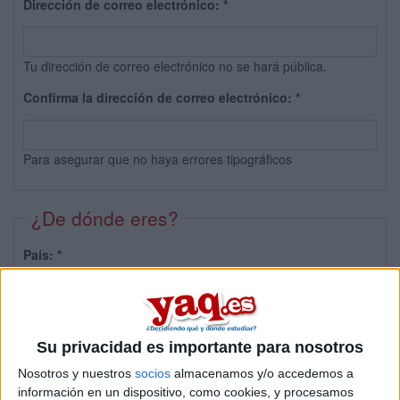
Dirección de correo electrónico:
*
Tu dirección de correo electrónico no se hará pública.
Confirma la dirección de correo electrónico:
*
Para asegurar que no haya errores tipográficos
¿De dónde eres?
País:
*
Provincia:
Su privacidad es importante para nosotros
Nosotros y nuestros
socios
almacenamos y/o accedemos a
información en un dispositivo, como cookies, y procesamos