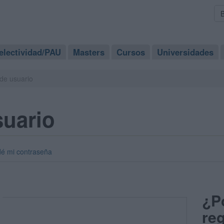
electividad/PAU
Masters
Cursos
Universidades
de usuario
suario
dé mi contraseña
¿P
reg