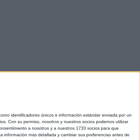
mo identificadores únicos e información estándar enviada por un
ios.
Con su permiso, nosotros y nuestros socios podemos utilizar
 consentimiento a nosotros y a nuestros 1733 socios para que
okies
 a información más detallada y cambiar sus preferencias antes de
el. +34 91 593 2767