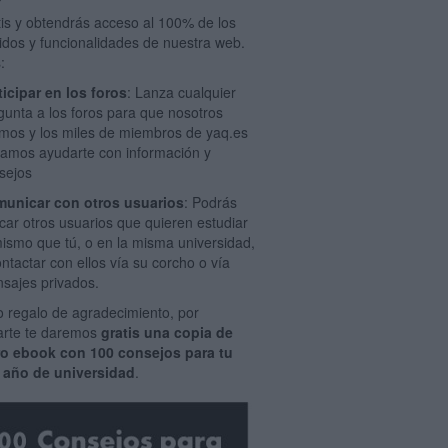
tis y obtendrás acceso al 100% de los
idos y funcionalidades de nuestra web.
:
ticipar en los foros
: Lanza cualquier
gunta a los foros para que nosotros
mos y los miles de miembros de yaq.es
amos ayudarte con información y
sejos
unicar con otros usuarios
: Podrás
car otros usuarios que quieren estudiar
mismo que tú, o en la misma universidad,
ontactar con ellos vía su corcho o vía
sajes privados.
 regalo de agradecimiento, por
rarte te daremos
gratis una copia de
ro ebook con 100 consejos para tu
 año de universidad
.