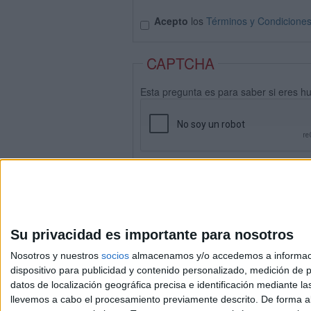
Acepto
los
Términos y Condicione
CAPTCHA
Esta pregunta es para saber si eres h
Su privacidad es importante para nosotros
Nosotros y nuestros
socios
almacenamos y/o accedemos a información
dispositivo para publicidad y contenido personalizado, medición de pu
datos de localización geográfica precisa e identificación mediante l
Avis
llevemos a cabo el procesamiento previamente descrito. De forma al
© 2003-2026
Compá