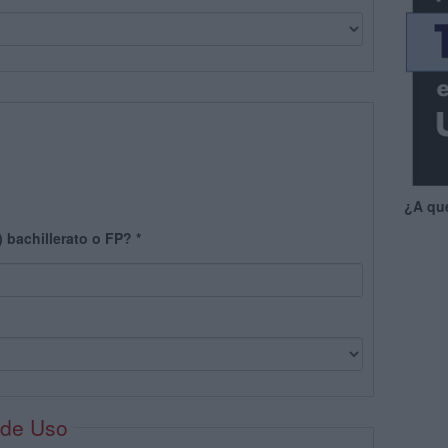
¿A qu
) bachillerato o FP?
*
 de Uso