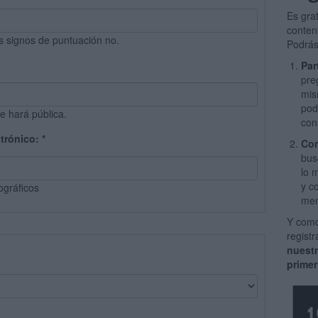
Es gra
conten
s signos de puntuación no.
Podrás
Par
pre
mis
pod
e hará pública.
con
ctrónico:
*
Com
bus
lo 
y c
ográficos
men
Y como
regist
nuest
primer