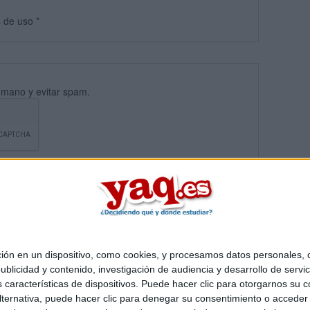
s
de uso
*
umano y evitar spam.
 en un dispositivo, como cookies, y procesamos datos personales, co
blicidad y contenido, investigación de audiencia y desarrollo de servic
Quiénes somos
|
Contactar
|
Anúnciate
as características de dispositivos. Puede hacer clic para otorgarnos su
o legal
|
Politica de privacidad
|
Condiciones generales
|
Política de co
ternativa, puede hacer clic para denegar su consentimiento o acceder
s Mediterráneo S.L.
- Diego de León 47 - 28006 Madrid [ESPAÑA] - T