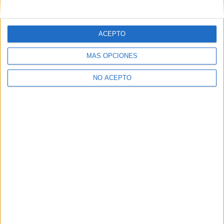
mensajes privados.
Y como regalo de agradecimiento, por registrarte te daremos
gratis una copia de nuestro ebook con 100 consejos para tu
ACEPTO
primer año de universidad
.
MÁS OPCIONES
NO ACEPTO
¿A qué esperas?