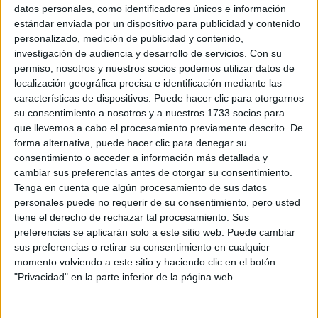
Sobre ti
datos personales, como identificadores únicos e información
estándar enviada por un dispositivo para publicidad y contenido
personalizado, medición de publicidad y contenido,
Soy:
*
investigación de audiencia y desarrollo de servicios.
Con su
Chico
permiso, nosotros y nuestros socios podemos utilizar datos de
Chica
localización geográfica precisa e identificación mediante las
características de dispositivos. Puede hacer clic para otorgarnos
¿En qué año terminas (o terminaste) bachillerato o FP?
*
su consentimiento a nosotros y a nuestros 1733 socios para
que llevemos a cabo el procesamiento previamente descrito. De
forma alternativa, puede hacer clic para denegar su
consentimiento o acceder a información más detallada y
Soy estudiante de:
*
cambiar sus preferencias antes de otorgar su consentimiento.
Tenga en cuenta que algún procesamiento de sus datos
personales puede no requerir de su consentimiento, pero usted
tiene el derecho de rechazar tal procesamiento. Sus
preferencias se aplicarán solo a este sitio web. Puede cambiar
Términos y Condiciones de Uso
sus preferencias o retirar su consentimiento en cualquier
momento volviendo a este sitio y haciendo clic en el botón
Acepto
los
Términos y Condiciones
de uso
*
"Privacidad" en la parte inferior de la página web.