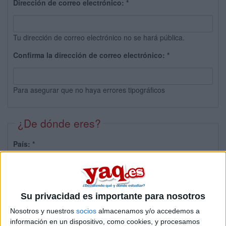
Dirección de correo electrónico:
*
Tu dirección de correo electrónico no se hará pública.
Confirma la dirección de correo electrónico:
*
Para asegurar que no haya errores tipográficos
¿De dónde eres?
País:
*
Provincia:
Su privacidad es importante para nosotros
Nosotros y nuestros
socios
almacenamos y/o accedemos a
información en un dispositivo, como cookies, y procesamos