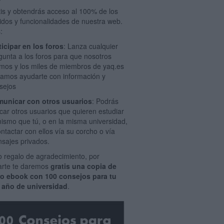
tis y obtendrás acceso al 100% de los
idos y funcionalidades de nuestra web.
:
ticipar en los foros
: Lanza cualquier
gunta a los foros para que nosotros
mos y los miles de miembros de yaq.es
amos ayudarte con información y
sejos
unicar con otros usuarios
: Podrás
car otros usuarios que quieren estudiar
mismo que tú, o en la misma universidad,
ontactar con ellos vía su corcho o vía
sajes privados.
 regalo de agradecimiento, por
rarte te daremos
gratis una copia de
ro ebook con 100 consejos para tu
 año de universidad
.