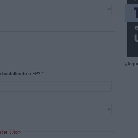
¿A qu
) bachillerato o FP?
*
 de Uso