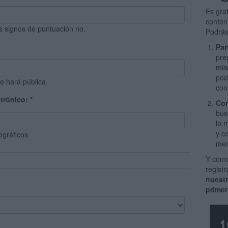
Es gra
conten
s signos de puntuación no.
Podrás
Par
pre
mis
pod
e hará pública.
con
ctrónico:
*
Com
bus
lo 
y c
ográficos
men
Y como
regist
nuest
primer