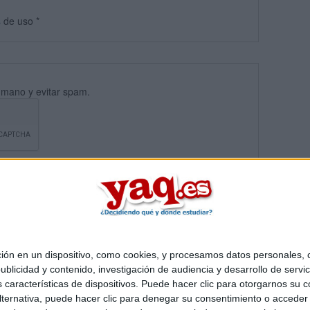
s
de uso
*
umano y evitar spam.
 en un dispositivo, como cookies, y procesamos datos personales, co
blicidad y contenido, investigación de audiencia y desarrollo de servic
Quiénes somos
|
Contactar
|
Anúnciate
as características de dispositivos. Puede hacer clic para otorgarnos su
o legal
|
Politica de privacidad
|
Condiciones generales
|
Política de co
ternativa, puede hacer clic para denegar su consentimiento o acceder
s Mediterráneo S.L.
- Diego de León 47 - 28006 Madrid [ESPAÑA] - T