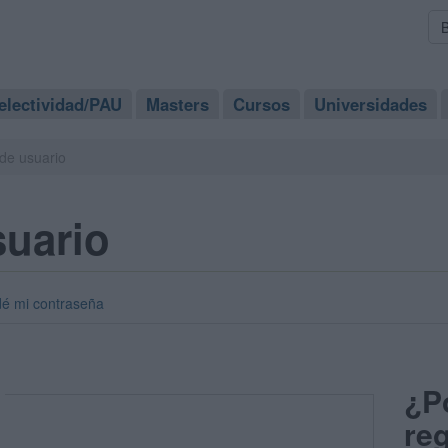
electividad/PAU
Masters
Cursos
Universidades
de usuario
suario
dé mi contraseña
¿P
reg