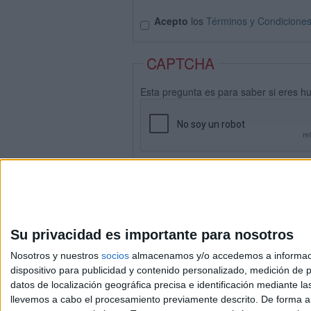
Acepto
los
Términos y Condicione
CAPTCHA
Esta pregunta es para saber si eres h
Su privacidad es importante para nosotros
Nosotros y nuestros
socios
almacenamos y/o accedemos a información
dispositivo para publicidad y contenido personalizado, medición de pu
datos de localización geográfica precisa e identificación mediante l
Avis
llevemos a cabo el procesamiento previamente descrito. De forma al
© 2003-2026
Compá