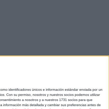
mo identificadores únicos e información estándar enviada por un
ios.
Con su permiso, nosotros y nuestros socios podemos utilizar
 consentimiento a nosotros y a nuestros 1731 socios para que
okies
 a información más detallada y cambiar sus preferencias antes de
el. +34 91 593 2767