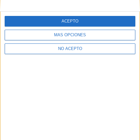
mensajes privados.
Y como regalo de agradecimiento, por registrarte te daremos
gratis una copia de nuestro ebook con 100 consejos para tu
ACEPTO
primer año de universidad
.
MÁS OPCIONES
NO ACEPTO
¿A qué esperas?