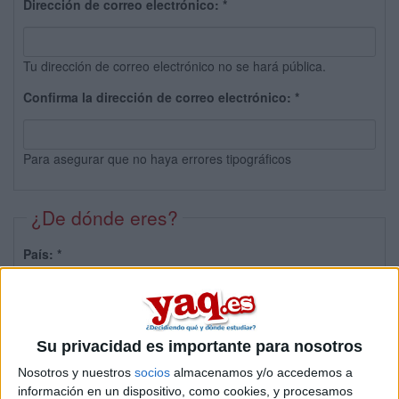
Dirección de correo electrónico:
*
Tu dirección de correo electrónico no se hará pública.
Confirma la dirección de correo electrónico:
*
Para asegurar que no haya errores tipográficos
¿De dónde eres?
País:
*
Provincia:
Su privacidad es importante para nosotros
Nosotros y nuestros
socios
almacenamos y/o accedemos a
información en un dispositivo, como cookies, y procesamos