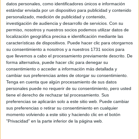
Sobre ti
datos personales, como identificadores únicos e información
estándar enviada por un dispositivo para publicidad y contenido
personalizado, medición de publicidad y contenido,
Soy:
*
investigación de audiencia y desarrollo de servicios.
Con su
Chico
permiso, nosotros y nuestros socios podemos utilizar datos de
Chica
localización geográfica precisa e identificación mediante las
características de dispositivos. Puede hacer clic para otorgarnos
¿En qué año terminas (o terminaste) bachillerato o FP?
*
su consentimiento a nosotros y a nuestros 1731 socios para
que llevemos a cabo el procesamiento previamente descrito. De
forma alternativa, puede hacer clic para denegar su
consentimiento o acceder a información más detallada y
Soy estudiante de:
*
cambiar sus preferencias antes de otorgar su consentimiento.
Tenga en cuenta que algún procesamiento de sus datos
personales puede no requerir de su consentimiento, pero usted
tiene el derecho de rechazar tal procesamiento. Sus
preferencias se aplicarán solo a este sitio web. Puede cambiar
Términos y Condiciones de Uso
sus preferencias o retirar su consentimiento en cualquier
momento volviendo a este sitio y haciendo clic en el botón
Acepto
los
Términos y Condiciones
de uso
*
"Privacidad" en la parte inferior de la página web.