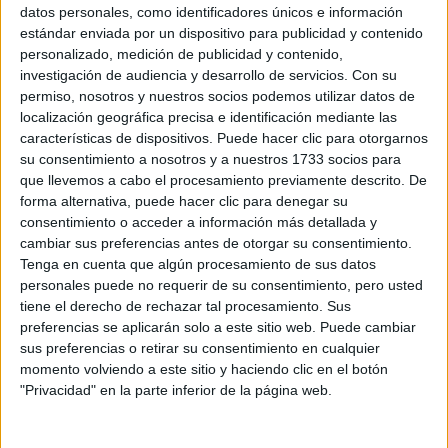
Sobre ti
datos personales, como identificadores únicos e información
estándar enviada por un dispositivo para publicidad y contenido
personalizado, medición de publicidad y contenido,
Soy:
*
investigación de audiencia y desarrollo de servicios.
Con su
Chico
permiso, nosotros y nuestros socios podemos utilizar datos de
Chica
localización geográfica precisa e identificación mediante las
características de dispositivos. Puede hacer clic para otorgarnos
¿En qué año terminas (o terminaste) bachillerato o FP?
*
su consentimiento a nosotros y a nuestros 1733 socios para
que llevemos a cabo el procesamiento previamente descrito. De
forma alternativa, puede hacer clic para denegar su
consentimiento o acceder a información más detallada y
Soy estudiante de:
*
cambiar sus preferencias antes de otorgar su consentimiento.
Tenga en cuenta que algún procesamiento de sus datos
personales puede no requerir de su consentimiento, pero usted
tiene el derecho de rechazar tal procesamiento. Sus
preferencias se aplicarán solo a este sitio web. Puede cambiar
Términos y Condiciones de Uso
sus preferencias o retirar su consentimiento en cualquier
momento volviendo a este sitio y haciendo clic en el botón
Acepto
los
Términos y Condiciones
de uso
*
"Privacidad" en la parte inferior de la página web.