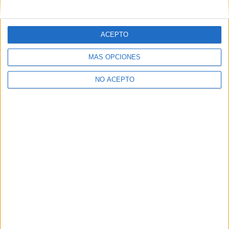
mensajes privados.
Y como regalo de agradecimiento, por registrarte te daremos
gratis una copia de nuestro ebook con 100 consejos para tu
ACEPTO
primer año de universidad
.
MÁS OPCIONES
NO ACEPTO
¿A qué esperas?