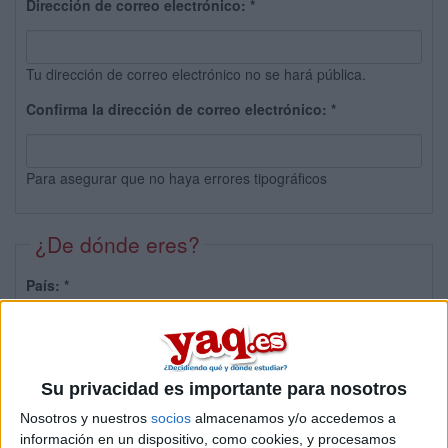
Dirección de correo electrónico:
*
Tu dirección de correo electrónico no se hará pública.
Confirma la dirección de correo electrónico:
*
Para asegurar que no haya errores tipográficos
¿De dónde eres?
País:
*
Provincia:
Su privacidad es importante para nosotros
Nosotros y nuestros
socios
almacenamos y/o accedemos a
información en un dispositivo, como cookies, y procesamos