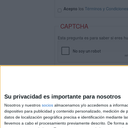
Acepto
los
Términos y Condicione
CAPTCHA
Esta pregunta es para saber si eres h
Su privacidad es importante para nosotros
Nosotros y nuestros
socios
almacenamos y/o accedemos a información
dispositivo para publicidad y contenido personalizado, medición de pu
datos de localización geográfica precisa e identificación mediante l
Avis
llevemos a cabo el procesamiento previamente descrito. De forma al
© 2003-2026
Compá