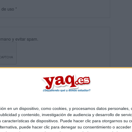
s
de uso
*
umano y evitar spam.
 en un dispositivo, como cookies, y procesamos datos personales, co
blicidad y contenido, investigación de audiencia y desarrollo de servic
Quiénes somos
|
Contactar
|
Anúnciate
as características de dispositivos. Puede hacer clic para otorgarnos su
o legal
|
Politica de privacidad
|
Condiciones generales
|
Política de co
ternativa, puede hacer clic para denegar su consentimiento o acceder
s Mediterráneo S.L.
- Diego de León 47 - 28006 Madrid [ESPAÑA] - T