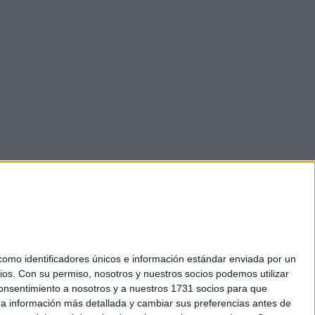
mo identificadores únicos e información estándar enviada por un
ios.
Con su permiso, nosotros y nuestros socios podemos utilizar
 consentimiento a nosotros y a nuestros 1731 socios para que
okies
 a información más detallada y cambiar sus preferencias antes de
el. +34 91 593 2767