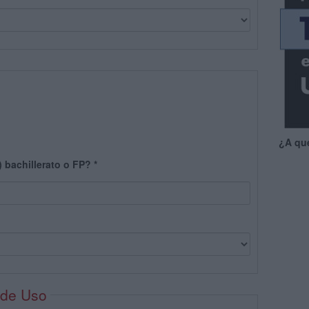
¿A qu
) bachillerato o FP?
*
 de Uso