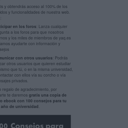
tis y obtendrás acceso al 100% de los
idos y funcionalidades de nuestra web.
:
ticipar en los foros
: Lanza cualquier
gunta a los foros para que nosotros
mos y los miles de miembros de yaq.es
amos ayudarte con información y
sejos
unicar con otros usuarios
: Podrás
car otros usuarios que quieren estudiar
mismo que tú, o en la misma universidad,
ontactar con ellos vía su corcho o vía
sajes privados.
 regalo de agradecimiento, por
rarte te daremos
gratis una copia de
ro ebook con 100 consejos para tu
 año de universidad
.