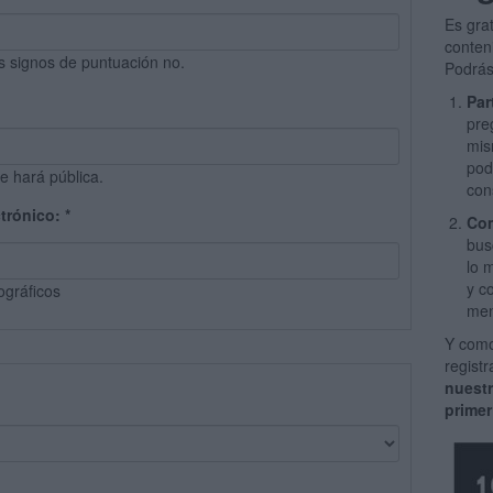
Es gra
conten
s signos de puntuación no.
Podrás
Par
pre
mis
pod
e hará pública.
con
ctrónico:
*
Com
bus
lo 
y c
ográficos
men
Y como
regist
nuest
primer