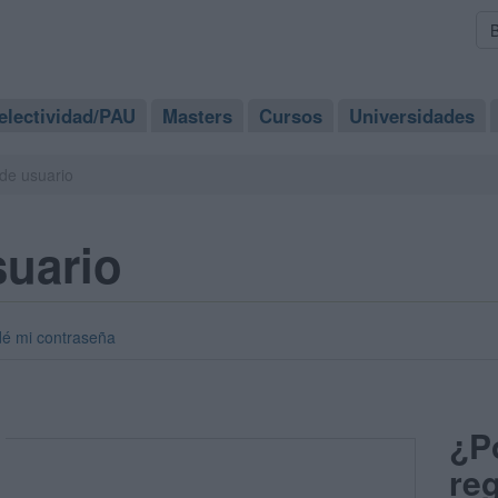
electividad/PAU
Masters
Cursos
Universidades
de usuario
suario
dé mi contraseña
¿P
reg