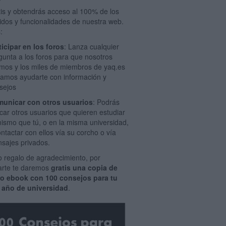
tis y obtendrás acceso al 100% de los
idos y funcionalidades de nuestra web.
:
ticipar en los foros
: Lanza cualquier
gunta a los foros para que nosotros
mos y los miles de miembros de yaq.es
amos ayudarte con información y
sejos
unicar con otros usuarios
: Podrás
car otros usuarios que quieren estudiar
mismo que tú, o en la misma universidad,
ontactar con ellos vía su corcho o vía
sajes privados.
 regalo de agradecimiento, por
rarte te daremos
gratis una copia de
ro ebook con 100 consejos para tu
 año de universidad
.