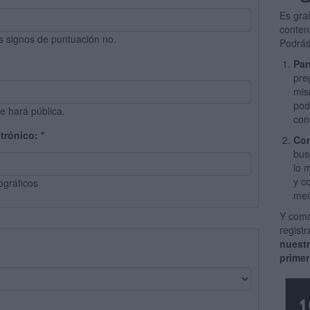
Es gra
conten
s signos de puntuación no.
Podrás
Par
pre
mis
pod
e hará pública.
con
ctrónico:
*
Com
bus
lo 
y c
ográficos
men
Y como
regist
nuest
primer