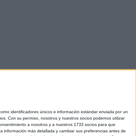
mo identificadores únicos e información estándar enviada por un
ios.
Con su permiso, nosotros y nuestros socios podemos utilizar
 consentimiento a nosotros y a nuestros 1733 socios para que
okies
 a información más detallada y cambiar sus preferencias antes de
el. +34 91 593 2767