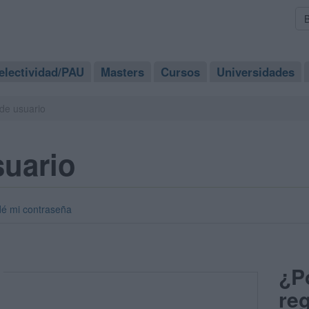
electividad/PAU
Masters
Cursos
Universidades
de usuario
suario
dé mi contraseña
¿P
reg