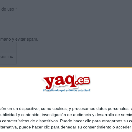
s
de uso
*
umano y evitar spam.
 en un dispositivo, como cookies, y procesamos datos personales, co
blicidad y contenido, investigación de audiencia y desarrollo de servic
Quiénes somos
|
Contactar
|
Anúnciate
as características de dispositivos. Puede hacer clic para otorgarnos su
o legal
|
Politica de privacidad
|
Condiciones generales
|
Política de co
ternativa, puede hacer clic para denegar su consentimiento o acceder
s Mediterráneo S.L.
- Diego de León 47 - 28006 Madrid [ESPAÑA] - T