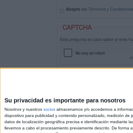
Acepto
los
Términos y Condicione
CAPTCHA
Esta pregunta es para saber si eres h
Su privacidad es importante para nosotros
Nosotros y nuestros
socios
almacenamos y/o accedemos a información
dispositivo para publicidad y contenido personalizado, medición de pu
datos de localización geográfica precisa e identificación mediante l
Avis
llevemos a cabo el procesamiento previamente descrito. De forma al
© 2003-2026
Compá