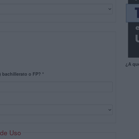
¿A qu
) bachillerato o FP?
*
 de Uso