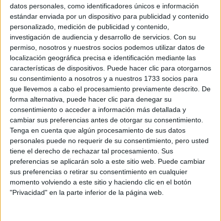
Sobre ti
datos personales, como identificadores únicos e información
estándar enviada por un dispositivo para publicidad y contenido
personalizado, medición de publicidad y contenido,
Soy:
*
investigación de audiencia y desarrollo de servicios.
Con su
Chico
permiso, nosotros y nuestros socios podemos utilizar datos de
Chica
localización geográfica precisa e identificación mediante las
características de dispositivos. Puede hacer clic para otorgarnos
¿En qué año terminas (o terminaste) bachillerato o FP?
*
su consentimiento a nosotros y a nuestros 1733 socios para
que llevemos a cabo el procesamiento previamente descrito. De
forma alternativa, puede hacer clic para denegar su
consentimiento o acceder a información más detallada y
Soy estudiante de:
*
cambiar sus preferencias antes de otorgar su consentimiento.
Tenga en cuenta que algún procesamiento de sus datos
personales puede no requerir de su consentimiento, pero usted
tiene el derecho de rechazar tal procesamiento. Sus
preferencias se aplicarán solo a este sitio web. Puede cambiar
Términos y Condiciones de Uso
sus preferencias o retirar su consentimiento en cualquier
momento volviendo a este sitio y haciendo clic en el botón
Acepto
los
Términos y Condiciones
de uso
*
"Privacidad" en la parte inferior de la página web.