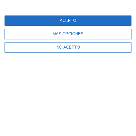
mensajes privados.
Y como regalo de agradecimiento, por registrarte te daremos
gratis una copia de nuestro ebook con 100 consejos para tu
ACEPTO
primer año de universidad
.
MÁS OPCIONES
NO ACEPTO
¿A qué esperas?