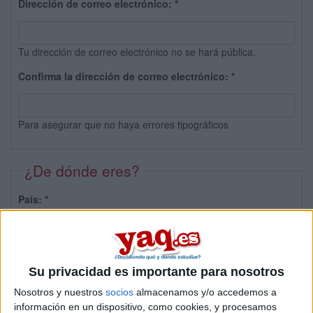
Dirección de correo electrónico:
*
Tu dirección de correo electrónico no se hará pública.
Confirma la dirección de correo electrónico:
*
Para asegurar que no haya errores tipográficos
¿De dónde eres?
País:
*
Provincia:
Su privacidad es importante para nosotros
Nosotros y nuestros
socios
almacenamos y/o accedemos a
información en un dispositivo, como cookies, y procesamos