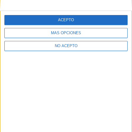
mensajes privados.
Y como regalo de agradecimiento, por registrarte te daremos
gratis una copia de nuestro ebook con 100 consejos para tu
ACEPTO
primer año de universidad
.
MÁS OPCIONES
NO ACEPTO
¿A qué esperas?