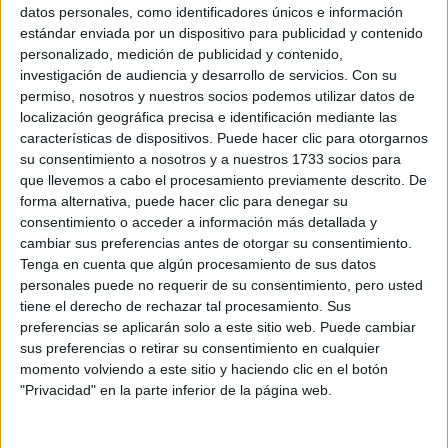
Sobre ti
datos personales, como identificadores únicos e información
estándar enviada por un dispositivo para publicidad y contenido
personalizado, medición de publicidad y contenido,
Soy:
*
investigación de audiencia y desarrollo de servicios.
Con su
Chico
permiso, nosotros y nuestros socios podemos utilizar datos de
Chica
localización geográfica precisa e identificación mediante las
características de dispositivos. Puede hacer clic para otorgarnos
¿En qué año terminas (o terminaste) bachillerato o FP?
*
su consentimiento a nosotros y a nuestros 1733 socios para
que llevemos a cabo el procesamiento previamente descrito. De
forma alternativa, puede hacer clic para denegar su
consentimiento o acceder a información más detallada y
Soy estudiante de:
*
cambiar sus preferencias antes de otorgar su consentimiento.
Tenga en cuenta que algún procesamiento de sus datos
personales puede no requerir de su consentimiento, pero usted
tiene el derecho de rechazar tal procesamiento. Sus
preferencias se aplicarán solo a este sitio web. Puede cambiar
Términos y Condiciones de Uso
sus preferencias o retirar su consentimiento en cualquier
momento volviendo a este sitio y haciendo clic en el botón
Acepto
los
Términos y Condiciones
de uso
*
"Privacidad" en la parte inferior de la página web.