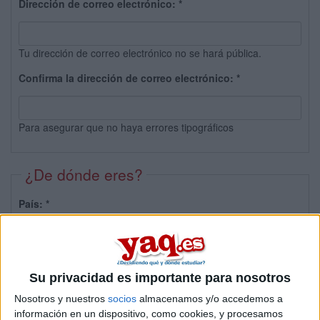
Dirección de correo electrónico:
*
Tu dirección de correo electrónico no se hará pública.
Confirma la dirección de correo electrónico:
*
Para asegurar que no haya errores tipográficos
¿De dónde eres?
País:
*
Provincia:
Su privacidad es importante para nosotros
Nosotros y nuestros
socios
almacenamos y/o accedemos a
información en un dispositivo, como cookies, y procesamos