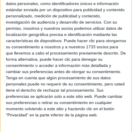
Sobre ti
datos personales, como identificadores únicos e información
estándar enviada por un dispositivo para publicidad y contenido
personalizado, medición de publicidad y contenido,
Soy:
*
investigación de audiencia y desarrollo de servicios.
Con su
Chico
permiso, nosotros y nuestros socios podemos utilizar datos de
Chica
localización geográfica precisa e identificación mediante las
características de dispositivos. Puede hacer clic para otorgarnos
¿En qué año terminas (o terminaste) bachillerato o FP?
*
su consentimiento a nosotros y a nuestros 1733 socios para
que llevemos a cabo el procesamiento previamente descrito. De
forma alternativa, puede hacer clic para denegar su
consentimiento o acceder a información más detallada y
Soy estudiante de:
*
cambiar sus preferencias antes de otorgar su consentimiento.
Tenga en cuenta que algún procesamiento de sus datos
personales puede no requerir de su consentimiento, pero usted
tiene el derecho de rechazar tal procesamiento. Sus
preferencias se aplicarán solo a este sitio web. Puede cambiar
Términos y Condiciones de Uso
sus preferencias o retirar su consentimiento en cualquier
momento volviendo a este sitio y haciendo clic en el botón
Acepto
los
Términos y Condiciones
de uso
*
"Privacidad" en la parte inferior de la página web.