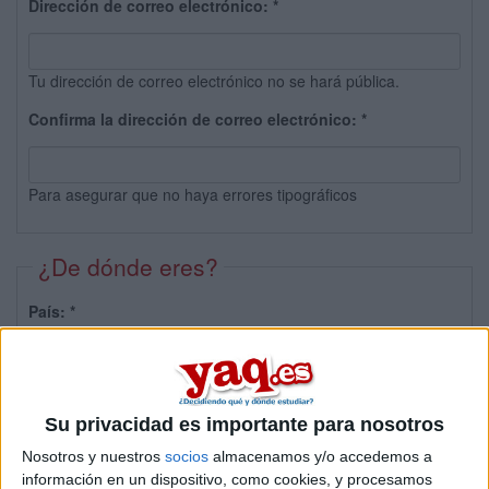
Dirección de correo electrónico:
*
Tu dirección de correo electrónico no se hará pública.
Confirma la dirección de correo electrónico:
*
Para asegurar que no haya errores tipográficos
¿De dónde eres?
País:
*
Provincia:
Su privacidad es importante para nosotros
Nosotros y nuestros
socios
almacenamos y/o accedemos a
información en un dispositivo, como cookies, y procesamos