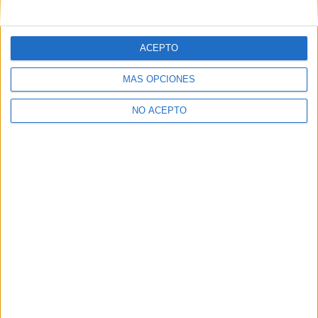
mensajes privados.
Y como regalo de agradecimiento, por registrarte te daremos
gratis una copia de nuestro ebook con 100 consejos para tu
ACEPTO
primer año de universidad
.
MÁS OPCIONES
NO ACEPTO
¿A qué esperas?