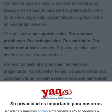
Un título te ayuda a optar a mejores entrevistas de
trabajo y es necesario para ciertas profesiones. Pero
no te van a pagar solo porque tengas un grado, dos o
un máster del universo.
Te van a pagar
por aportar valor. Por resolver
problemas. Por trabajar bien. Por ser fiable. Por
saber comunicar
o vender. Por buscar soluciones
donde otros solo ven marrones.
Por eso, también ahora es buen momento de
preguntarte: ¿Qué talentos tienes, o puedes desarrollar,
para resolver un problema real por el que la gente
esté
dispuesta a pagar
?
Porque tu futuro no depende tanto de lo que estudias.
La clave está en lo que haces con lo que estudias. Si
Su privacidad es importante para nosotros
gracias a tus conocimientos y habilidades eres capaz
Nosotros y nuestros
socios
almacenamos y/o accedemos a