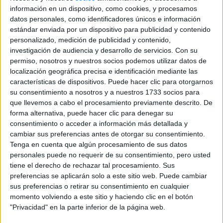
de resolver problemas, jamás te faltará trabajo.
información en un dispositivo, como cookies, y procesamos
datos personales, como identificadores únicos e información
Y ahora sí, te voy a responder: las tres dudas que más
estándar enviada por un dispositivo para publicidad y contenido
nos plantean.
personalizado, medición de publicidad y contenido,
investigación de audiencia y desarrollo de servicios.
Con su
No sé qué estudiar
permiso, nosotros y nuestros socios podemos utilizar datos de
localización geográfica precisa e identificación mediante las
Si ahora mismo no tienes ni idea de qué estudiar,
características de dispositivos. Puede hacer clic para otorgarnos
empieza haciéndote esta pregunta: ¿Qué me atrae,
su consentimiento a nosotros y a nuestros 1733 socios para
que llevemos a cabo el procesamiento previamente descrito. De
aunque todavía no lo tenga clarísimo?
forma alternativa, puede hacer clic para denegar su
Puede ser la salud, la comunicación, el marketing, la
consentimiento o acceder a información más detallada y
cambiar sus preferencias antes de otorgar su consentimiento.
tecnología, la empresa, la educación, el arte o la
Tenga en cuenta que algún procesamiento de sus datos
ciencia. Lo que debes tener claro es que
no es
personales puede no requerir de su consentimiento, pero usted
necesario
tener una vocación o un propósito de vida
tiene el derecho de rechazar tal procesamiento. Sus
preferencias se aplicarán solo a este sitio web. Puede cambiar
100% claro. Eso ocurre muy pocas veces.
sus preferencias o retirar su consentimiento en cualquier
momento volviendo a este sitio y haciendo clic en el botón
Pero sí necesitas saber qué temas te despiertan
"Privacidad" en la parte inferior de la página web.
curiosidad. Y aquí va un consejo clave:
no te quedes