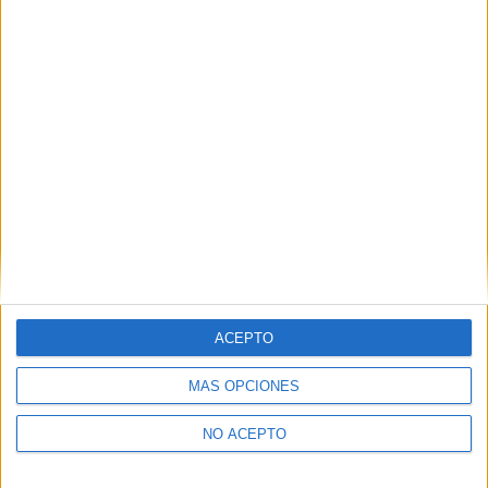
El gran dilema al elegir estudios (y cómo resolverlo de
verdad)
Nutella en Artemis II: carreras para trabajar en la NASA, la
ACEPTO
ESA y el sector espacial
MÁS OPCIONES
NO ACEPTO