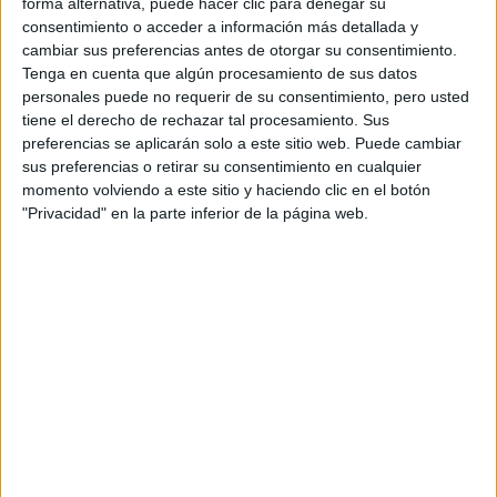
forma alternativa, puede hacer clic para denegar su
consentimiento o acceder a información más detallada y
cambiar sus preferencias antes de otorgar su consentimiento.
Tenga en cuenta que algún procesamiento de sus datos
Únete a la escala de Tropa y Marinería
personales puede no requerir de su consentimiento, pero usted
de...
tiene el derecho de rechazar tal procesamiento. Sus
preferencias se aplicarán solo a este sitio web. Puede cambiar
¡Descubre una vida llena de dinamismo y grandes
sus preferencias o retirar su consentimiento en cualquier
oportunidades profesionales en...
momento volviendo a este sitio y haciendo clic en el botón
"Privacidad" en la parte inferior de la página web.
Cómo elegir una universidad, sin
estresarte...