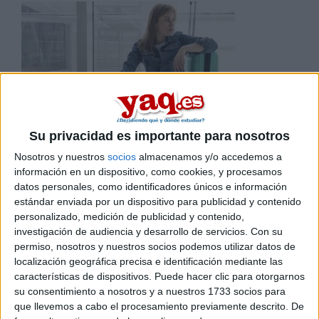
Su privacidad es importante para nosotros
¿Vas a estudiar fuera? Cómo encontrar
Nosotros y nuestros
socios
almacenamos y/o accedemos a
el...
información en un dispositivo, como cookies, y procesamos
datos personales, como identificadores únicos e información
Cuando sales de tu casa para ir a estudiar a otro lugar, te
estándar enviada por un dispositivo para publicidad y contenido
enfrentas...
personalizado, medición de publicidad y contenido,
investigación de audiencia y desarrollo de servicios.
Con su
permiso, nosotros y nuestros socios podemos utilizar datos de
localización geográfica precisa e identificación mediante las
características de dispositivos. Puede hacer clic para otorgarnos
su consentimiento a nosotros y a nuestros 1733 socios para
que llevemos a cabo el procesamiento previamente descrito. De