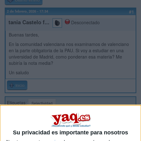
Último envío
2 de febrero, 2026 - 17:34
#1
tania Castelo f...
Desconectado
Buenas tardes,
En la comunidad valenciana nos examinamos de valenciano
en la parte obligatoria de la PAU. Si voy a estudiar en una
universidad de Madrid, como ponderan esa materia? Me
subiría la nota media?
Un saludo
Inicio
Etiquetas:
Selectividad
Su privacidad es importante para nosotros