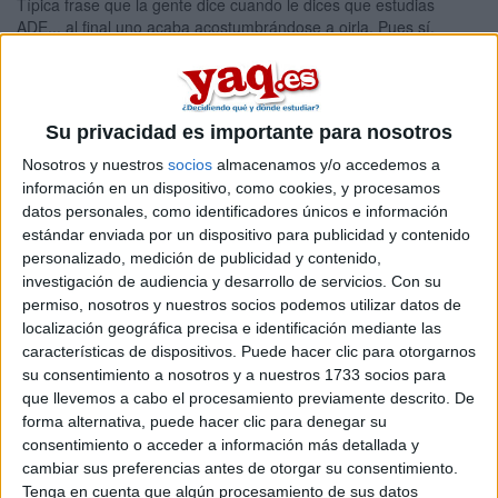
Típica frase que la gente dice cuando le dices que estudias
ADE... al final uno acaba acostumbrándose a oirla. Pues sí,
estudio ADE, y no me arrepiento de haberla elegido.
¿Por qué la elegí? Pues porque, a pesar de haber hecho el
bachillerato de Ciencias de la Salud, era una carrera que me
llamaba mucho la atención y que además, tiene muchísimas
Su privacidad es importante para nosotros
salidas en el mercado laboral. No me gustaba la biología, ni la
Nosotros y nuestros
socios
almacenamos y/o accedemos a
medicina, ni ninguna otra carrera de ciencias, así que cogí ADE
información en un dispositivo, como cookies, y procesamos
como primera opción, y me la dieron.
datos personales, como identificadores únicos e información
En los institutos no dan mucha información sobre las carreras, y
estándar enviada por un dispositivo para publicidad y contenido
en AULA, a no ser que tengas más o menos claro lo que tienes
personalizado, medición de publicidad y contenido,
pensado estudiar, es complicado coger información sobre todo
investigación de audiencia y desarrollo de servicios.
Con su
porque hay muchísimas opciones para estudiar. Yo lo tenía claro,
permiso, nosotros y nuestros socios podemos utilizar datos de
a pesar de no haber dado economía nunca quería estudiar ADE,
localización geográfica precisa e identificación mediante las
y con la revista Y Ahora Qué, AULA y otras fuentes de
características de dispositivos. Puede hacer clic para otorgarnos
información busqué la universidad que me ofrecía lo que más me
su consentimiento a nosotros y a nuestros 1733 socios para
gustaba. Y me encanta.
que llevemos a cabo el procesamiento previamente descrito. De
Eso de que "el que no vale va a ADE" ... todos valemos, a cada
forma alternativa, puede hacer clic para denegar su
uno se le da mejor una cosa u otra, pero todos sabemos hacer
consentimiento o acceder a información más detallada y
algo bien. ADE abarca muchos temas: sociología, derecho,
cambiar sus preferencias antes de otorgar su consentimiento.
contabilidad, matemáticas... muchas matemáticas. Si no sabes
Tenga en cuenta que algún procesamiento de sus datos