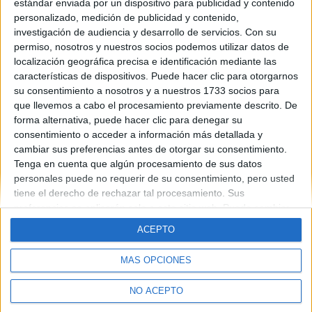
tiempo de antelación hay que preparase, ni como, alguien podria
estándar enviada por un dispositivo para publicidad y contenido
despejarme las dudas garcias.
personalizado, medición de publicidad y contenido,
investigación de audiencia y desarrollo de servicios.
Con su
2 comentarios
permiso, nosotros y nuestros socios podemos utilizar datos de
localización geográfica precisa e identificación mediante las
características de dispositivos. Puede hacer clic para otorgarnos
su consentimiento a nosotros y a nuestros 1733 socios para
que llevemos a cabo el procesamiento previamente descrito. De
forma alternativa, puede hacer clic para denegar su
consentimiento o acceder a información más detallada y
cambiar sus preferencias antes de otorgar su consentimiento.
Quiénes somos
|
Contactar
|
Anúnciate
Tenga en cuenta que algún procesamiento de sus datos
Aviso legal
|
Politica de privacidad
|
Condiciones generales
|
Política
personales puede no requerir de su consentimiento, pero usted
de cookies
© 2003-2026
Compás Mediterráneo S.L.
- Diego de León 47 - 28006
tiene el derecho de rechazar tal procesamiento. Sus
Madrid [ESPAÑA] - Tel. +34 91 593 2767
preferencias se aplicarán solo a este sitio web. Puede cambiar
sus preferencias o retirar su consentimiento en cualquier
ACEPTO
momento volviendo a este sitio y haciendo clic en el botón
"Privacidad" en la parte inferior de la página web.
MÁS OPCIONES
NO ACEPTO