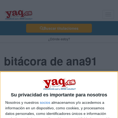
Toggl
navig
Buscar titulaciones
¿Dónde estoy?
bitácora de ana91
preparación para inef con
cuanto tiempo???
Su privacidad es importante para nosotros
ana91 27/10/2008
Nosotros y nuestros
socios
almacenamos y/o accedemos a
hola soy de zaragoza, estoy haciendo primero de bachillerato y
despues del bachillerato quiero hacer inef, este año estoy
información en un dispositivo, como cookies, y procesamos
haciendo natación, montañismo y cicling. pero nose con cuanto
datos personales, como identificadores únicos e información