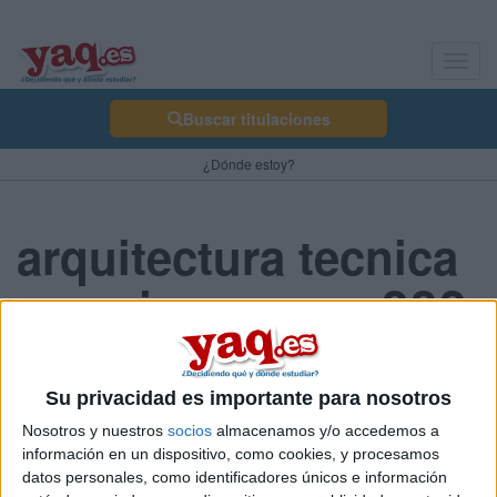
Toggl
navig
Buscar titulaciones
¿Dónde estoy?
arquitectura tecnica
en ucjc o en uax???
andres888 10/09/2007
Su privacidad es importante para nosotros
hola, kiero empezar este año los estudios de arquitectura tecnia y
Nosotros y nuestros
socios
almacenamos y/o accedemos a
no se si metereme en la ucjc o en la uax y no conozco a nadie q
información en un dispositivo, como cookies, y procesamos
estudie en ninguna la carrera q yo kiero hacer, asiq si alguien
datos personales, como identificadores únicos e información
puede darme algun consejillo o alguna info sobre estas