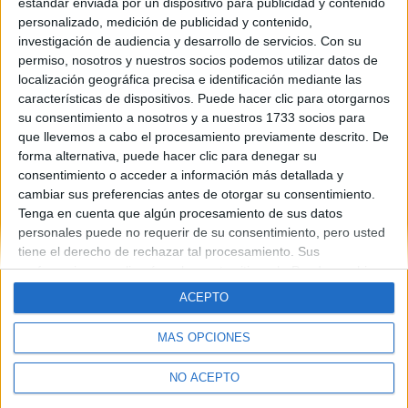
estándar enviada por un dispositivo para publicidad y contenido
universidades me seria de gran ayuda puesto q tengo q hacer la
personalizado, medición de publicidad y contenido,
matricula en una semana y estoy un poco perdido.gracias
investigación de audiencia y desarrollo de servicios.
Con su
Blog de andres888
permiso, nosotros y nuestros socios podemos utilizar datos de
localización geográfica precisa e identificación mediante las
características de dispositivos. Puede hacer clic para otorgarnos
su consentimiento a nosotros y a nuestros 1733 socios para
que llevemos a cabo el procesamiento previamente descrito. De
forma alternativa, puede hacer clic para denegar su
consentimiento o acceder a información más detallada y
cambiar sus preferencias antes de otorgar su consentimiento.
Quiénes somos
|
Contactar
|
Anúnciate
Aviso legal
|
Politica de privacidad
|
Condiciones generales
|
Política
Tenga en cuenta que algún procesamiento de sus datos
de cookies
personales puede no requerir de su consentimiento, pero usted
© 2003-2026
Compás Mediterráneo S.L.
- Diego de León 47 - 28006
tiene el derecho de rechazar tal procesamiento. Sus
Madrid [ESPAÑA] - Tel. +34 91 593 2767
preferencias se aplicarán solo a este sitio web. Puede cambiar
sus preferencias o retirar su consentimiento en cualquier
ACEPTO
momento volviendo a este sitio y haciendo clic en el botón
"Privacidad" en la parte inferior de la página web.
MÁS OPCIONES
NO ACEPTO