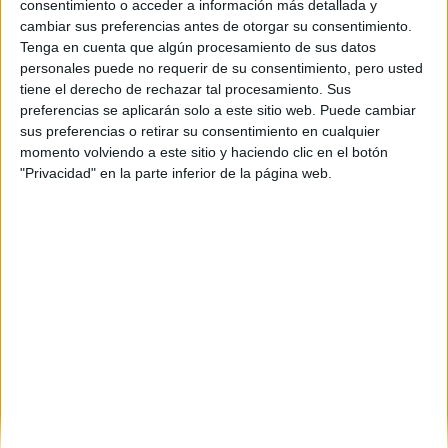
La habitación da al patio.
consentimiento o acceder a información más detallada y
cambiar sus preferencias antes de otorgar su consentimiento.
En cuanto al piso en general: está recién pintado, el suelo
Tenga en cuenta que algún procesamiento de sus datos
es de tarima (muy facil de limpiar) y muy bien decorado XD
personales puede no requerir de su consentimiento, pero usted
La zona en la que se encuentra es en Vista Alegre, está
tiene el derecho de rechazar tal procesamiento. Sus
bastante céntrico, a 5 minutos de la circular y del
preferencias se aplicarán solo a este sitio web. Puede cambiar
mercadona. Enfrente del morales meseguer (nunca se sabe
sus preferencias o retirar su consentimiento en cualquier
lo que puede pasar...) También enfrente del dia.
momento volviendo a este sitio y haciendo clic en el botón
A 5 minutos de la parada del 39C la que está en aben arabi.
"Privacidad" en la parte inferior de la página web.
A 10 minutos del instituto Juan Carlos I y a 5 minutos del
Instuto la Flota.
Y a 5 minutos tb de la escuela de Artes. Osea que está to
cerquica...
También hay x ahi carnicerias, xinos, librerias....
Ah el casero es buenrolleroo y nos lo arregla to en un pis
pás jajaja
En cuanto a nosotras
Pues somos dos chicas de 22 años muy simpáticas y
graciosas (que vamos a decir) LLevamos muy bien lo de la
limpieza y lo de las fiestas... jajajaja
Si te interesa ponte en contacto conmigoo!!