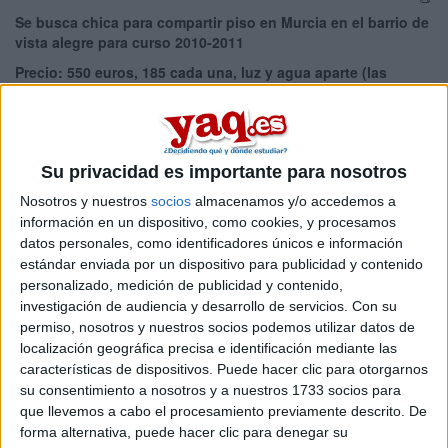
Se busca chica para compartir piso en Murcia en el barrio de
vista alegre para curso 2010-2011
Precio: 550 euros, 185 cada una, luz y agua aparte (las
facturas suelen ser bajas)
El piso es mu mono XD
...
SALÓN:
Su privacidad es importante para nosotros
grandeciko con un balcón para hacer amistades con los
vecinos jeje, muy luminoso y decorado muy boniko.
Nosotros y nuestros
socios
almacenamos y/o accedemos a
Un sofa y dos sillones, televisión con tdt, mesa redonda con
información en un dispositivo, como cookies, y procesamos
4 sillas, y mesa pequeña de cristal.
datos personales, como identificadores únicos e información
estándar enviada por un dispositivo para publicidad y contenido
COCINA:
personalizado, medición de publicidad y contenido,
Reformada recientemente, cocina de butano, frigorífico,
investigación de audiencia y desarrollo de servicios.
Con su
microondas y horno
permiso, nosotros y nuestros socios podemos utilizar datos de
ASEO:
localización geográfica precisa e identificación mediante las
Reformado reciéntemente, WC, duxa con mampara, lavabo,
características de dispositivos. Puede hacer clic para otorgarnos
espejo, vidé y un armario muy apañao pa nuestras cosas
su consentimiento a nosotros y a nuestros 1733 socios para
HABITACIÓN:
que llevemos a cabo el procesamiento previamente descrito. De
Escritorio, armario con espejos de cuerpo!, cama y mesilla.
forma alternativa, puede hacer clic para denegar su