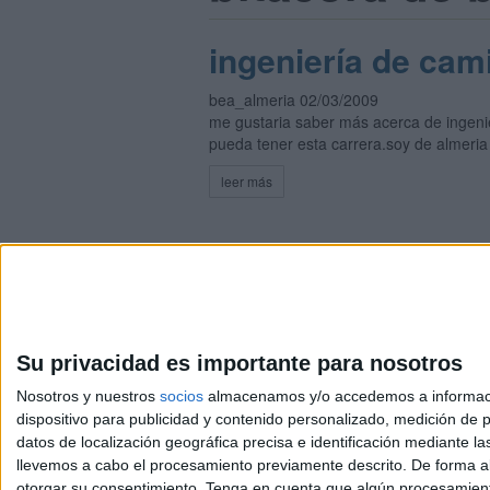
ingeniería de cam
bea_almeria 02/03/2009
me gustaria saber más acerca de ingenier
pueda tener esta carrera.soy de almeria 
leer más
Su privacidad es importante para nosotros
Avis
Nosotros y nuestros
socios
almacenamos y/o accedemos a información
© 2003-2026
Compá
dispositivo para publicidad y contenido personalizado, medición de pu
datos de localización geográfica precisa e identificación mediante l
llevemos a cabo el procesamiento previamente descrito. De forma al
otorgar su consentimiento.
Tenga en cuenta que algún procesamiento