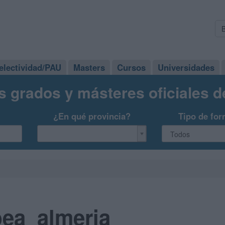
electividad/PAU
Masters
Cursos
Universidades
s grados y másteres oficiales 
¿En qué provincia?
Tipo de for
bea_almeria