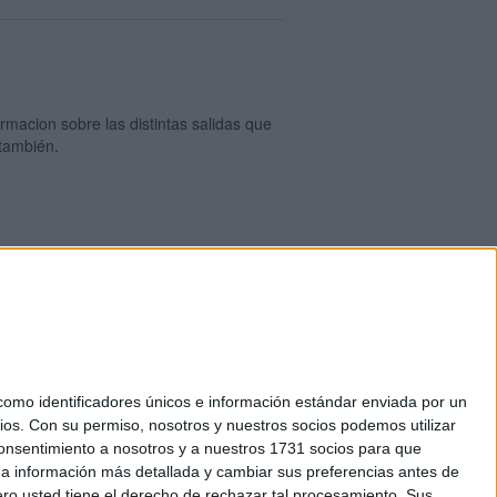
rmacion sobre las distintas salidas que
 también.
okies
mo identificadores únicos e información estándar enviada por un
el. +34 91 593 2767
ios.
Con su permiso, nosotros y nuestros socios podemos utilizar
 consentimiento a nosotros y a nuestros 1731 socios para que
 a información más detallada y cambiar sus preferencias antes de
o usted tiene el derecho de rechazar tal procesamiento. Sus