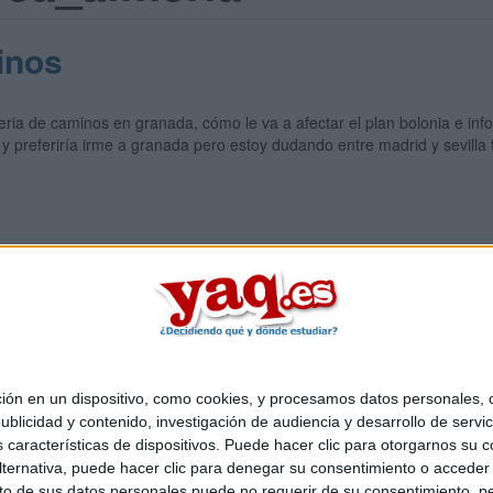
inos
ia de caminos en granada, cómo le va a afectar el plan bolonia e info
y preferiría irme a granada pero estoy dudando entre madrid y sevilla
Quiénes somos
|
Contactar
|
Anúnciate
o legal
|
Politica de privacidad
|
Condiciones generales
|
Política de co
 en un dispositivo, como cookies, y procesamos datos personales, co
s Mediterráneo S.L.
- Diego de León 47 - 28006 Madrid [ESPAÑA] - T
blicidad y contenido, investigación de audiencia y desarrollo de servic
as características de dispositivos. Puede hacer clic para otorgarnos su
ternativa, puede hacer clic para denegar su consentimiento o acceder
 de sus datos personales puede no requerir de su consentimiento, per