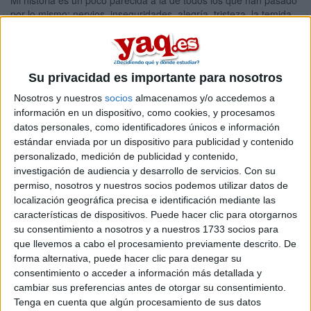
Mi historia es un poco parecida a la de todos los que han pasado
por lo mismo: nervios, inseguridades, alegría, tristeza, la temida
Selectividad... y una ensalada de emociones que al fin y al cabo
sólo tienen una meta: llegar a la
Universidad
sana y salva. Yo lo
he conseguido, y estoy orgullosa de ello. En estos momentos,
tengo una inmensa alegría de empezar esa nueva etapa, de vivir
Su privacidad es importante para nosotros
en una ciudad diferente con personas diferentes, y de que
finalmente pueda
estudiar lo que realmente quiero
. Eso es lo
Nosotros y nuestros
socios
almacenamos y/o accedemos a
que importa, esforzarse durante los años del Bachiller para
información en un dispositivo, como cookies, y procesamos
decidir nuestro futuro, porque al fin y al cabo lo que hagamos
datos personales, como identificadores únicos e información
ahora nos marcará un trabajo para toda o casi toda la vida.
estándar enviada por un dispositivo para publicidad y contenido
personalizado, medición de publicidad y contenido,
Mi vida hasta acabar segundo de Bachillerato fue un poco
investigación de audiencia y desarrollo de servicios.
Con su
estresante, día sí y día también de exámenes, madrugones para
permiso, nosotros y nuestros socios podemos utilizar datos de
repasar, y debates con los compañeros sobre lo que
localización geográfica precisa e identificación mediante las
preguntarían... Cuando acabas el curso y ves que lo tienes todo
aprobado, el cuerpo se te llena de felicidad, pero sabes que no
características de dispositivos. Puede hacer clic para otorgarnos
ha acabado la etapa, queda
Selectividad
, en mi caso, la nueva
su consentimiento a nosotros y a nuestros 1733 socios para
P.A.E.G.
Antes de presentarme, leí un montón de opiniones y
que llevemos a cabo el procesamiento previamente descrito. De
consejos de gente para estar segura de mí misma y de lo que me
forma alternativa, puede hacer clic para denegar su
iba a encontrar. Tengo que decir que muchas opiniones que leí
consentimiento o acceder a información más detallada y
fueron exageradas, y otras quedaban cortas, pero si ahora tengo
cambiar sus preferencias antes de otorgar su consentimiento.
que decir a los que os vais a presentar en años siguientes unos
Tenga en cuenta que algún procesamiento de sus datos