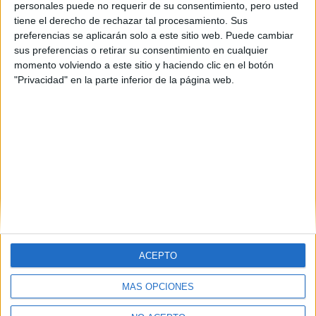
consejos, son estos:
personales puede no requerir de su consentimiento, pero usted
tiene el derecho de rechazar tal procesamiento. Sus
-Dormir bien y no os saturéis de información que luego no se os
preferencias se aplicarán solo a este sitio web. Puede cambiar
puede quedar en la memoria, no somos máquinas...
sus preferencias o retirar su consentimiento en cualquier
-Ir repasando poco a poco,
todos los días.
momento volviendo a este sitio y haciendo clic en el botón
-
El día que lleguen las pruebas, id seguros y no habléis con los
"Privacidad" en la parte inferior de la página web.
compañeros de la materia, porque sólo servirá para poneos
nerviosos.
Para acabar, me gustaría recordar que
"Con esfuerzo y
esperanza, todo se alcanza"
. Y creedme, por muy mal o
perdidos que os sintáis alguna vez, todo ese esfuerzo valdrá la
pena. De eso no hay duda.
Blog de Beehip
ACEPTO
MÁS OPCIONES
Quiénes somos
|
Contactar
|
Anúnciate