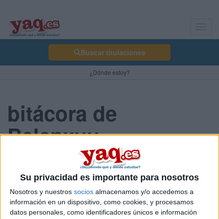
Toggl
navig
Buscar titulaciones
¿Dónde estoy?
bitácora de
Belenxuu
Horarios!
Su privacidad es importante para nosotros
Belenxuu 09/09/2010
Nosotros y nuestros
socios
almacenamos y/o accedemos a
Holaa!:)
información en un dispositivo, como cookies, y procesamos
Quiero saber los horarios de la selectividad de Madrid, en la
datos personales, como identificadores únicos e información