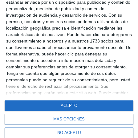
universidad Autónoma.
estándar enviada por un dispositivo para publicidad y contenido
personalizado, medición de publicidad y contenido,
Muchas Gracias!*_*
investigación de audiencia y desarrollo de servicios.
Con su
1 comentario
permiso, nosotros y nuestros socios podemos utilizar datos de
localización geográfica precisa e identificación mediante las
características de dispositivos. Puede hacer clic para otorgarnos
su consentimiento a nosotros y a nuestros 1733 socios para
que llevemos a cabo el procesamiento previamente descrito. De
forma alternativa, puede hacer clic para denegar su
consentimiento o acceder a información más detallada y
cambiar sus preferencias antes de otorgar su consentimiento.
Quiénes somos
|
Contactar
|
Anúnciate
Tenga en cuenta que algún procesamiento de sus datos
Aviso legal
|
Politica de privacidad
|
Condiciones generales
|
Política
personales puede no requerir de su consentimiento, pero usted
de cookies
tiene el derecho de rechazar tal procesamiento. Sus
© 2003-2026
Compás Mediterráneo S.L.
- Diego de León 47 - 28006
preferencias se aplicarán solo a este sitio web. Puede cambiar
Madrid [ESPAÑA] - Tel. +34 91 593 2767
sus preferencias o retirar su consentimiento en cualquier
ACEPTO
momento volviendo a este sitio y haciendo clic en el botón
"Privacidad" en la parte inferior de la página web.
MÁS OPCIONES
NO ACEPTO