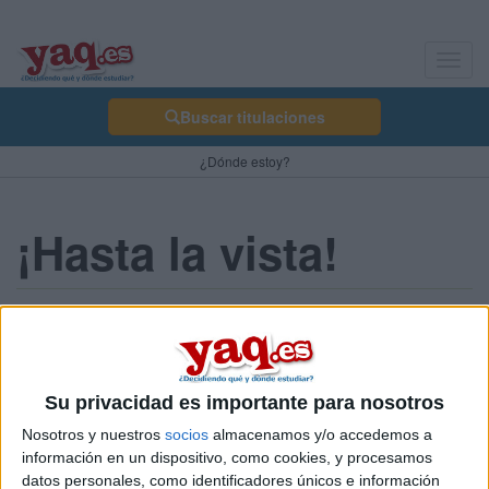
Toggl
navig
Buscar titulaciones
¿Dónde estoy?
¡Hasta la vista!
Cabalier 21/02/2013
Paso a escribir en el blog de un amigo. Me ha encantado formar
parte de esto, y ayudarme en lo que he podido a los novatos
Su privacidad es importante para nosotros
(aunque ya estaba un poco cansado de muchos, y de tener que
repetirme tanto... echar un vistazo por los comentarios más
Nosotros y nuestros
socios
almacenamos y/o accedemos a
antiguos del foro, no es un delito).
información en un dispositivo, como cookies, y procesamos
datos personales, como identificadores únicos e información