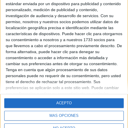
estándar enviada por un dispositivo para publicidad y contenido
personalizado, medición de publicidad y contenido,
¡Salut!
investigación de audiencia y desarrollo de servicios.
Con su
permiso, nosotros y nuestros socios podemos utilizar datos de
Blog de Cabalier
localización geográfica precisa e identificación mediante las
características de dispositivos. Puede hacer clic para otorgarnos
su consentimiento a nosotros y a nuestros 1733 socios para
que llevemos a cabo el procesamiento previamente descrito. De
forma alternativa, puede hacer clic para denegar su
consentimiento o acceder a información más detallada y
cambiar sus preferencias antes de otorgar su consentimiento.
Tenga en cuenta que algún procesamiento de sus datos
Quiénes somos
|
Contactar
|
Anúnciate
personales puede no requerir de su consentimiento, pero usted
Aviso legal
|
Politica de privacidad
|
Condiciones generales
|
Política
tiene el derecho de rechazar tal procesamiento. Sus
de cookies
preferencias se aplicarán solo a este sitio web. Puede cambiar
© 2003-2026
Compás Mediterráneo S.L.
- Diego de León 47 - 28006
Madrid [ESPAÑA] - Tel. +34 91 593 2767
sus preferencias o retirar su consentimiento en cualquier
momento volviendo a este sitio y haciendo clic en el botón
ACEPTO
"Privacidad" en la parte inferior de la página web.
MÁS OPCIONES