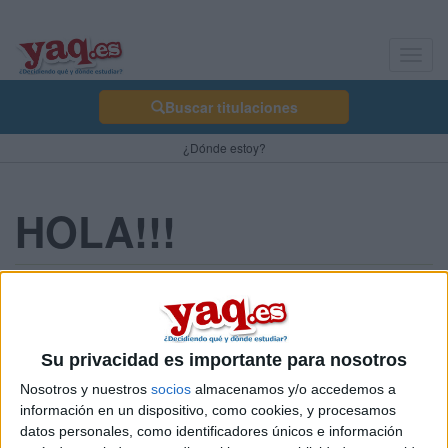
Toggl
navig
Buscar titulaciones
¿Dónde estoy?
HOLA!!!
carola 28/05/2007
hola a todos: llegué a este sitio en búsqueda de algun magister
en educación especial principalemtne, espero que alguno de
Su privacidad es importante para nosotros
ustedes me pueda ayudar ya que no he encontrado nada aún
.
Nosotros y nuestros
socios
almacenamos y/o accedemos a
Soy educadora Especial y me gustaría estudiar
información en un dispositivo, como cookies, y procesamos
principalemnte de autismo.
datos personales, como identificadores únicos e información
Saludos