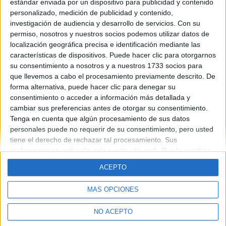
estándar enviada por un dispositivo para publicidad y contenido
Carola
personalizado, medición de publicidad y contenido,
investigación de audiencia y desarrollo de servicios.
Con su
Blog de carola
permiso, nosotros y nuestros socios podemos utilizar datos de
localización geográfica precisa e identificación mediante las
características de dispositivos. Puede hacer clic para otorgarnos
su consentimiento a nosotros y a nuestros 1733 socios para
que llevemos a cabo el procesamiento previamente descrito. De
forma alternativa, puede hacer clic para denegar su
consentimiento o acceder a información más detallada y
cambiar sus preferencias antes de otorgar su consentimiento.
Quiénes somos
|
Contactar
|
Anúnciate
Tenga en cuenta que algún procesamiento de sus datos
Aviso legal
|
Politica de privacidad
|
Condiciones generales
|
Política
personales puede no requerir de su consentimiento, pero usted
de cookies
tiene el derecho de rechazar tal procesamiento. Sus
© 2003-2026
Compás Mediterráneo S.L.
- Diego de León 47 - 28006
Madrid [ESPAÑA] - Tel. +34 91 593 2767
preferencias se aplicarán solo a este sitio web. Puede cambiar
sus preferencias o retirar su consentimiento en cualquier
ACEPTO
momento volviendo a este sitio y haciendo clic en el botón
"Privacidad" en la parte inferior de la página web.
MÁS OPCIONES
NO ACEPTO