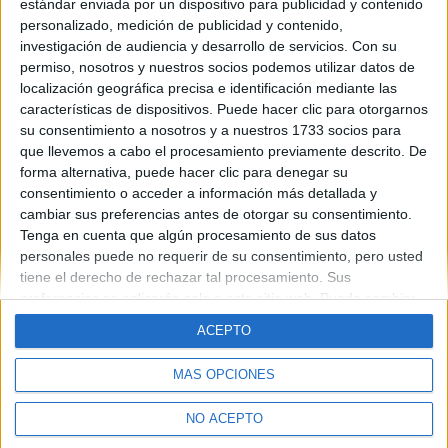
estándar enviada por un dispositivo para publicidad y contenido
personalizado, medición de publicidad y contenido,
investigación de audiencia y desarrollo de servicios.
Con su
Blog de chicadudas
permiso, nosotros y nuestros socios podemos utilizar datos de
localización geográfica precisa e identificación mediante las
características de dispositivos. Puede hacer clic para otorgarnos
su consentimiento a nosotros y a nuestros 1733 socios para
que llevemos a cabo el procesamiento previamente descrito. De
forma alternativa, puede hacer clic para denegar su
consentimiento o acceder a información más detallada y
cambiar sus preferencias antes de otorgar su consentimiento.
Quiénes somos
|
Contactar
|
Anúnciate
Tenga en cuenta que algún procesamiento de sus datos
Aviso legal
|
Politica de privacidad
|
Condiciones generales
|
Política
personales puede no requerir de su consentimiento, pero usted
de cookies
tiene el derecho de rechazar tal procesamiento. Sus
© 2003-2026
Compás Mediterráneo S.L.
- Diego de León 47 - 28006
Madrid [ESPAÑA] - Tel. +34 91 593 2767
preferencias se aplicarán solo a este sitio web. Puede cambiar
sus preferencias o retirar su consentimiento en cualquier
ACEPTO
momento volviendo a este sitio y haciendo clic en el botón
"Privacidad" en la parte inferior de la página web.
MÁS OPCIONES
NO ACEPTO