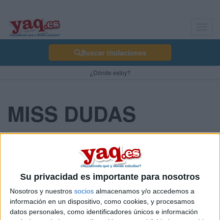
Toggl
navig
Buscar titulaciones
¿Dónde estoy?
MISS DUDAS
chicadudas 19/11/2010
Hola, soy una chica que está estudiando 2º de bachillerato. Me
acabo de mudar a Almeria obligadamente y mi problema es que
Su privacidad es importante para nosotros
vuelvo a estudiar a Madrid cuando termine el curso. Ahora mis
Nosotros y nuestros
socios
almacenamos y/o accedemos a
duda es:
información en un dispositivo, como cookies, y procesamos
. como la selectividad la tengo que hacer aquí, luego que hago
datos personales, como identificadores únicos e información
para matricularme en madrid? (carlos III)