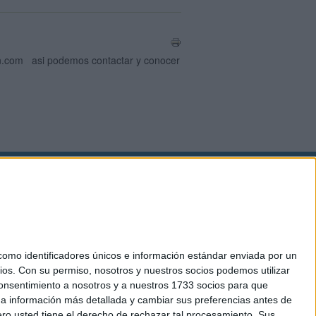
n.com
asi podemos contactar y conocer
okies
el. +34 91 593 2767
mo identificadores únicos e información estándar enviada por un
ios.
Con su permiso, nosotros y nuestros socios podemos utilizar
 consentimiento a nosotros y a nuestros 1733 socios para que
 a información más detallada y cambiar sus preferencias antes de
o usted tiene el derecho de rechazar tal procesamiento. Sus