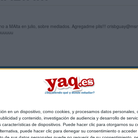
ano a MAlta en julio, sobre mediados. Agregadme plis!!!
crisbguay@ms
uuuuuuu
Quiénes somos
|
Contactar
|
Anúnciate
o legal
|
Politica de privacidad
|
Condiciones generales
|
Política de co
s Mediterráneo S.L.
- Diego de León 47 - 28006 Madrid [ESPAÑA] - T
 en un dispositivo, como cookies, y procesamos datos personales, co
blicidad y contenido, investigación de audiencia y desarrollo de servic
as características de dispositivos. Puede hacer clic para otorgarnos su
ternativa, puede hacer clic para denegar su consentimiento o acceder
 de sus datos personales puede no requerir de su consentimiento, per