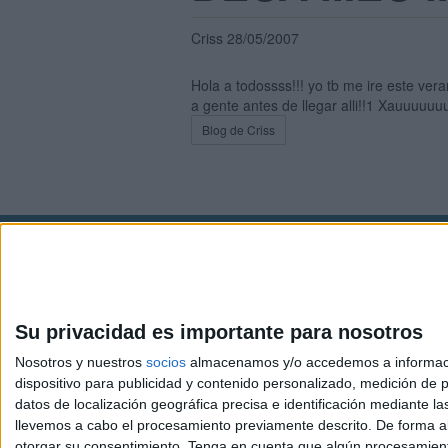
Criss 28/05/2007
Hola a todossss!!! yo tb me ire este ver
a gente antes de llegar alli!!1 Xauuuuu
Blog de Criss
Avis
© 2003-2026
Compá
Su privacidad es importante para nosotros
Nosotros y nuestros
socios
almacenamos y/o accedemos a información
dispositivo para publicidad y contenido personalizado, medición de pu
datos de localización geográfica precisa e identificación mediante l
llevemos a cabo el procesamiento previamente descrito. De forma al
otorgar su consentimiento.
Tenga en cuenta que algún procesamiento