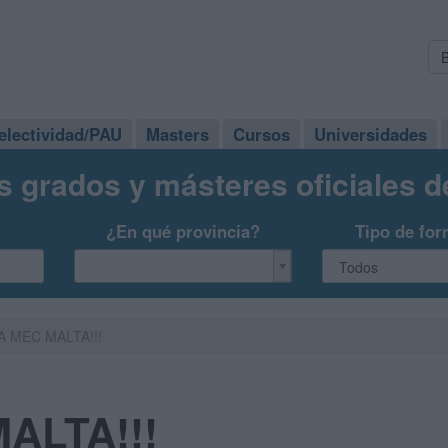
electividad/PAU
Masters
Cursos
Universidades
s grados y másteres oficiales 
¿En qué provincia?
Tipo de for
A MEC MALTA!!!
ALTA!!!