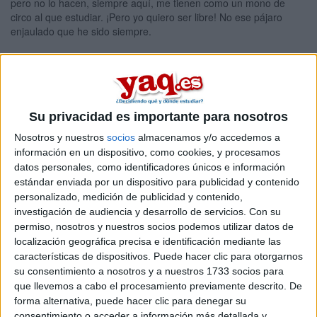
pero no lo hacen, siempre aquí, me tienen como un mono de
circo al que estudiar. ¡Pero yo quiero ser libre! No ese pájaro
enjaulado que he sido siempre.
Hoy vuelen otra vez, pero, hoy hay un cambio. Un chico nuevo ha
venido. Al principio me he sorprendido, pero luego he visto que
hacía lo mismo que los demás, solo que más apartado. Y en un
momento, me ha parecido que sonreía.
Su privacidad es importante para nosotros
Por segunda vez en un mismo día me he sorprendido. El chico de
Nosotros y nuestros
socios
almacenamos y/o accedemos a
antes ha vuelto, pero... esta vez solo. Me ha dicho que viene ha
información en un dispositivo, como cookies, y procesamos
hablar conmigo, pero... ¿de qué? ¿Qué puede tener alguien
datos personales, como identificadores únicos e información
como yo ha decir? Todo el día encerrado, sin nada que hacer,
estándar enviada por un dispositivo para publicidad y contenido
siendo observado. Lo único que hago es leer, es lo único que le
personalizado, medición de publicidad y contenido,
da algo de sentido a esta vida tan aburrida que tengo.
investigación de audiencia y desarrollo de servicios.
Con su
permiso, nosotros y nuestros socios podemos utilizar datos de
Un ser pequeño como yo. Lo único que tiene que hacer en su
localización geográfica precisa e identificación mediante las
vida es... Bueno no se, tal vez... "Matar", si eso es lo que me dice
características de dispositivos. Puede hacer clic para otorgarnos
la conciencia y él, pero, ellos dicen otra cosa. "¿Por qué tenemos
que hacer lo que ellos digan?, solo somos tú y yo". Si eso me
su consentimiento a nosotros y a nuestros 1733 socios para
encantaría, pero no puedo salir que aquí. "La próxima vez que
que llevemos a cabo el procesamiento previamente descrito. De
vengan te enseñaré el camino."
forma alternativa, puede hacer clic para denegar su
Él quiere enseñarme el camino, para salir de aquí y hacer lo que
consentimiento o acceder a información más detallada y