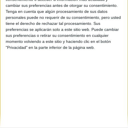
yo quiera. "Es una propuesta interesante, pero... ¿podemos
cambiar sus preferencias antes de otorgar su consentimiento.
confiar en él?". Creo que si, ahora calla, ya llegan.
Tenga en cuenta que algún procesamiento de sus datos
personales puede no requerir de su consentimiento, pero usted
¿Puedes adivinar que pasó después?
tiene el derecho de rechazar tal procesamiento. Sus
¿Ellos me molestaban, por qué tenía que dejarlos con vida?
preferencias se aplicarán solo a este sitio web. Puede cambiar
sus preferencias o retirar su consentimiento en cualquier
Pobre chico, pudo llegar a ser alguien... Ahora solo es carroña
momento volviendo a este sitio y haciendo clic en el botón
para los pájaros.
"Privacidad" en la parte inferior de la página web.
...
Dark Ray®