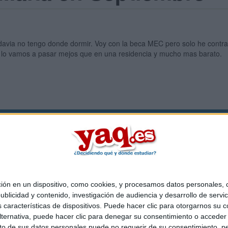
davia no tengo donde dormir. Voy con la beca MEC pero solo he contrat
 lo vamos a pasar mejos que en una residencia y mucho mas barato.
Quiénes somos
|
Contactar
|
Anúnciate
o legal
|
Politica de privacidad
|
Condiciones generales
|
Política de co
s Mediterráneo S.L.
- Diego de León 47 - 28006 Madrid [ESPAÑA] - T
 en un dispositivo, como cookies, y procesamos datos personales, co
blicidad y contenido, investigación de audiencia y desarrollo de servic
as características de dispositivos. Puede hacer clic para otorgarnos su
ternativa, puede hacer clic para denegar su consentimiento o acceder
 de sus datos personales puede no requerir de su consentimiento, per