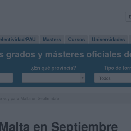
electividad/PAU
Masters
Cursos
Universidades
s grados y másteres oficiales 
¿En qué provincia?
Tipo de for
e voy para Malta en Septiembre
Malta en Septiembre