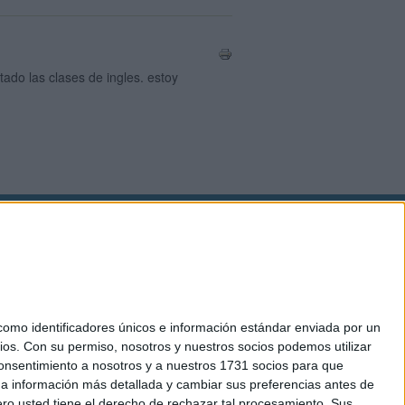
ado las clases de ingles. estoy
okies
el. +34 91 593 2767
mo identificadores únicos e información estándar enviada por un
ios.
Con su permiso, nosotros y nuestros socios podemos utilizar
 consentimiento a nosotros y a nuestros 1731 socios para que
 a información más detallada y cambiar sus preferencias antes de
o usted tiene el derecho de rechazar tal procesamiento. Sus