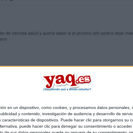
ler de ciencias salud y quería saber si el proximo año podría dejar ma
ferm
Quiénes somos
|
Contactar
|
Anúnciate
o legal
|
Politica de privacidad
|
Condiciones generales
|
Política de co
s Mediterráneo S.L.
- Diego de León 47 - 28006 Madrid [ESPAÑA] - T
 en un dispositivo, como cookies, y procesamos datos personales, co
blicidad y contenido, investigación de audiencia y desarrollo de servic
as características de dispositivos. Puede hacer clic para otorgarnos su
ternativa, puede hacer clic para denegar su consentimiento o acceder
 de sus datos personales puede no requerir de su consentimiento, per