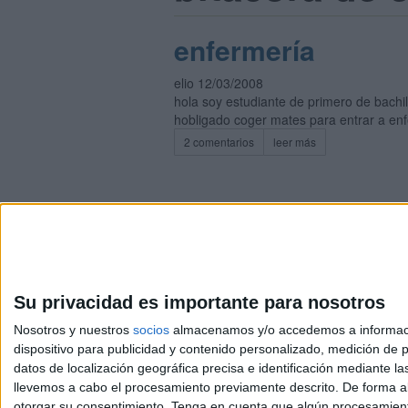
enfermería
elio 12/03/2008
hola soy estudiante de primero de bachil
hobligado coger mates para entrar a en
2 comentarios
leer más
Su privacidad es importante para nosotros
Avis
© 2003-2026
Compá
Nosotros y nuestros
socios
almacenamos y/o accedemos a información
dispositivo para publicidad y contenido personalizado, medición de pu
datos de localización geográfica precisa e identificación mediante l
llevemos a cabo el procesamiento previamente descrito. De forma al
otorgar su consentimiento.
Tenga en cuenta que algún procesamiento