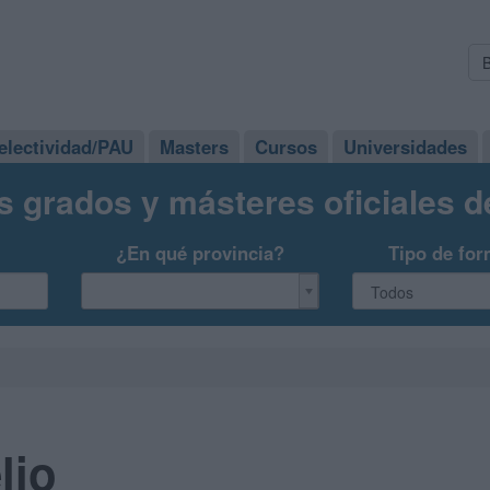
electividad/PAU
Masters
Cursos
Universidades
s grados y másteres oficiales 
¿En qué provincia?
Tipo de for
lio