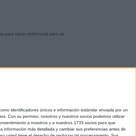
tes para hacer enfermeria pero es
okies
el. +34 91 593 2767
mo identificadores únicos e información estándar enviada por un
ios.
Con su permiso, nosotros y nuestros socios podemos utilizar
 consentimiento a nosotros y a nuestros 1733 socios para que
 a información más detallada y cambiar sus preferencias antes de
o usted tiene el derecho de rechazar tal procesamiento. Sus