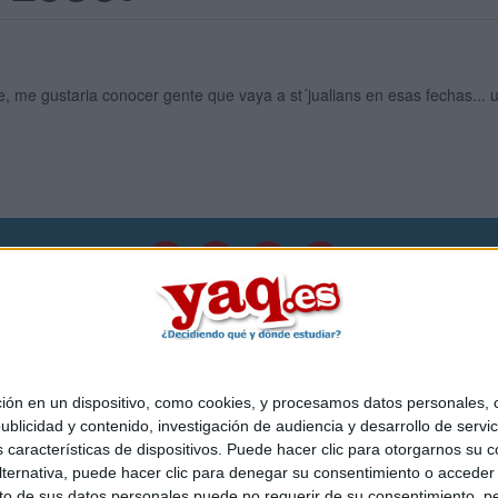
re, me gustaria conocer gente que vaya a st´jualians en esas fechas... u
Quiénes somos
|
Contactar
|
Anúnciate
o legal
|
Politica de privacidad
|
Condiciones generales
|
Política de co
s Mediterráneo S.L.
- Diego de León 47 - 28006 Madrid [ESPAÑA] - T
 en un dispositivo, como cookies, y procesamos datos personales, co
blicidad y contenido, investigación de audiencia y desarrollo de servic
as características de dispositivos. Puede hacer clic para otorgarnos su
ternativa, puede hacer clic para denegar su consentimiento o acceder
 de sus datos personales puede no requerir de su consentimiento, per