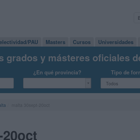
electividad/PAU
Masters
Cursos
Universidades
s grados y másteres oficiales 
¿En qué provincia?
Tipo de for
lta
malta 30sept-20oct
-20oct