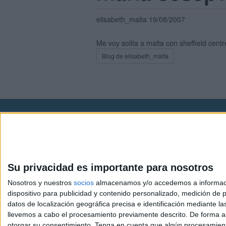
elisabeth_malta 19/08/2007
Me voy solita a malta con sheffield cent
Blog de elisabeth_malta
Avis
© 2003-2026
Compá
Su privacidad es importante para nosotros
Nosotros y nuestros
socios
almacenamos y/o accedemos a información
dispositivo para publicidad y contenido personalizado, medición de pu
datos de localización geográfica precisa e identificación mediante l
llevemos a cabo el procesamiento previamente descrito. De forma al
otorgar su consentimiento.
Tenga en cuenta que algún procesamiento