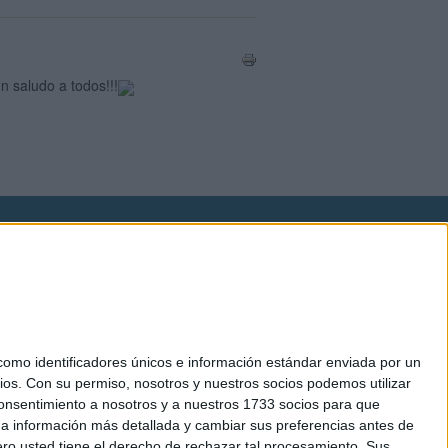
n saludo a todos!!!
okies
el. +34 91 593 2767
mo identificadores únicos e información estándar enviada por un
ios.
Con su permiso, nosotros y nuestros socios podemos utilizar
 consentimiento a nosotros y a nuestros 1733 socios para que
 a información más detallada y cambiar sus preferencias antes de
o usted tiene el derecho de rechazar tal procesamiento. Sus