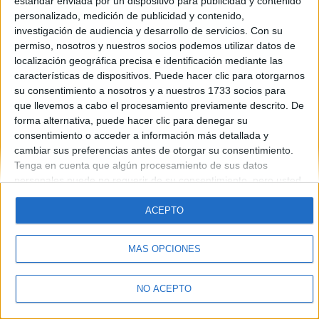
estándar enviada por un dispositivo para publicidad y contenido
personalizado, medición de publicidad y contenido,
investigación de audiencia y desarrollo de servicios.
Con su
permiso, nosotros y nuestros socios podemos utilizar datos de
localización geográfica precisa e identificación mediante las
características de dispositivos. Puede hacer clic para otorgarnos
su consentimiento a nosotros y a nuestros 1733 socios para
Quiénes somos
|
Contactar
|
Anúnciate
que llevemos a cabo el procesamiento previamente descrito. De
Aviso legal
|
Politica de privacidad
|
Condiciones generales
|
Política
forma alternativa, puede hacer clic para denegar su
de cookies
consentimiento o acceder a información más detallada y
© 2003-2026
Compás Mediterráneo S.L.
- Diego de León 47 - 28006
cambiar sus preferencias antes de otorgar su consentimiento.
Madrid [ESPAÑA] - Tel. +34 91 593 2767
Tenga en cuenta que algún procesamiento de sus datos
personales puede no requerir de su consentimiento, pero usted
tiene el derecho de rechazar tal procesamiento. Sus
preferencias se aplicarán solo a este sitio web. Puede cambiar
ACEPTO
sus preferencias o retirar su consentimiento en cualquier
momento volviendo a este sitio y haciendo clic en el botón
MÁS OPCIONES
"Privacidad" en la parte inferior de la página web.
NO ACEPTO