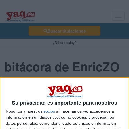
Toggl
navig
Buscar titulaciones
¿Dónde estoy?
bitácora de EnricZO
1º mes en medicina
EnricZO 03/11/2006
Su privacidad es importante para nosotros
de momento la experiencia va bien!!!!!todo muy bonito
Nosotros y nuestros
socios
almacenamos y/o accedemos a
información en un dispositivo, como cookies, y procesamos
4 comentarios
datos personales, como identificadores únicos e información