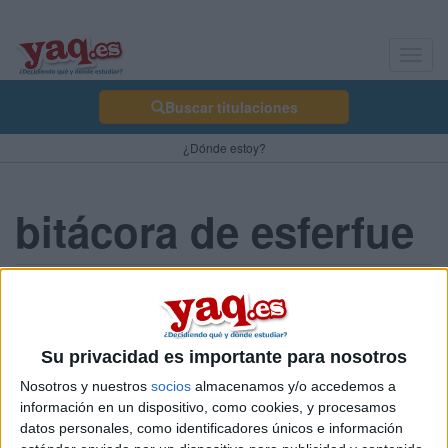
Toggl
navig
Buscar titulaciones
¿Dónde estoy?
bitácora de esferfue
holis
esferfue 22/03/2007
Su privacidad es importante para nosotros
hola estoy interesada en ing quimica, industrial y organizacion
industrial... alguien m pued ayudar? weno gracias d toas formas..
Nosotros y nuestros
socios
almacenamos y/o accedemos a
un bso ESTER de ZAMORA
información en un dispositivo, como cookies, y procesamos
2 comentarios
datos personales, como identificadores únicos e información