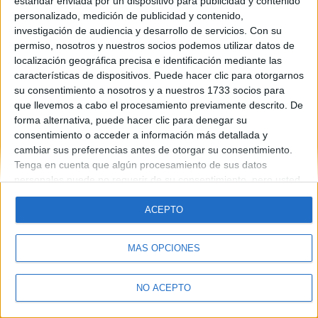
estándar enviada por un dispositivo para publicidad y contenido
personalizado, medición de publicidad y contenido,
investigación de audiencia y desarrollo de servicios.
Con su
permiso, nosotros y nuestros socios podemos utilizar datos de
localización geográfica precisa e identificación mediante las
características de dispositivos. Puede hacer clic para otorgarnos
su consentimiento a nosotros y a nuestros 1733 socios para
Quiénes somos
|
Contactar
|
Anúnciate
que llevemos a cabo el procesamiento previamente descrito. De
Aviso legal
|
Politica de privacidad
|
Condiciones generales
|
Política
forma alternativa, puede hacer clic para denegar su
de cookies
consentimiento o acceder a información más detallada y
© 2003-2026
Compás Mediterráneo S.L.
- Diego de León 47 - 28006
cambiar sus preferencias antes de otorgar su consentimiento.
Madrid [ESPAÑA] - Tel. +34 91 593 2767
Tenga en cuenta que algún procesamiento de sus datos
personales puede no requerir de su consentimiento, pero usted
tiene el derecho de rechazar tal procesamiento. Sus
preferencias se aplicarán solo a este sitio web. Puede cambiar
ACEPTO
sus preferencias o retirar su consentimiento en cualquier
momento volviendo a este sitio y haciendo clic en el botón
MÁS OPCIONES
"Privacidad" en la parte inferior de la página web.
NO ACEPTO