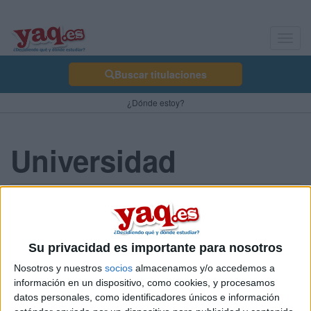
Toggl
navig
Buscar titulaciones
¿Dónde estoy?
Universidad
Fabiola23 15/03/2013
Es muy complicado estudiar en la universidad y más aún saber
qué carrera elegir. Se explica todo acerca de las profesiones y
Su privacidad es importante para nosotros
esta muy bien estructurada.
Nosotros y nuestros
socios
almacenamos y/o accedemos a
Blog de Fabiola23
información en un dispositivo, como cookies, y procesamos
datos personales, como identificadores únicos e información