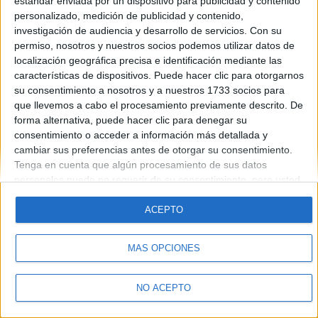
estándar enviada por un dispositivo para publicidad y contenido
personalizado, medición de publicidad y contenido,
investigación de audiencia y desarrollo de servicios.
Con su
permiso, nosotros y nuestros socios podemos utilizar datos de
localización geográfica precisa e identificación mediante las
características de dispositivos. Puede hacer clic para otorgarnos
Quiénes somos
|
Contactar
|
Anúnciate
su consentimiento a nosotros y a nuestros 1733 socios para
Aviso legal
|
Politica de privacidad
|
Condiciones generales
|
Política
que llevemos a cabo el procesamiento previamente descrito. De
de cookies
forma alternativa, puede hacer clic para denegar su
© 2003-2026
Compás Mediterráneo S.L.
- Diego de León 47 - 28006
consentimiento o acceder a información más detallada y
Madrid [ESPAÑA] - Tel. +34 91 593 2767
cambiar sus preferencias antes de otorgar su consentimiento.
Tenga en cuenta que algún procesamiento de sus datos
personales puede no requerir de su consentimiento, pero usted
tiene el derecho de rechazar tal procesamiento. Sus
preferencias se aplicarán solo a este sitio web. Puede cambiar
ACEPTO
sus preferencias o retirar su consentimiento en cualquier
momento volviendo a este sitio y haciendo clic en el botón
MÁS OPCIONES
"Privacidad" en la parte inferior de la página web.
NO ACEPTO