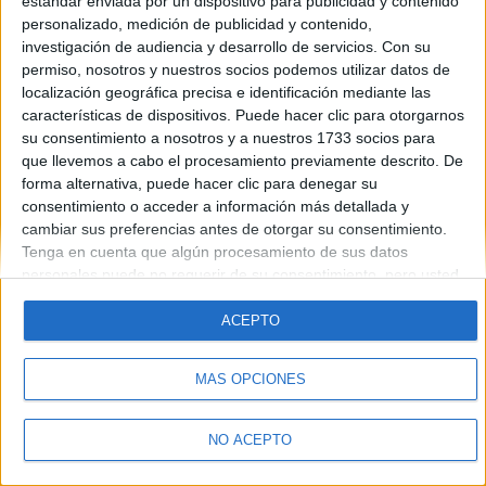
estándar enviada por un dispositivo para publicidad y contenido
personalizado, medición de publicidad y contenido,
Blog de felixgarcia
investigación de audiencia y desarrollo de servicios.
Con su
permiso, nosotros y nuestros socios podemos utilizar datos de
localización geográfica precisa e identificación mediante las
características de dispositivos. Puede hacer clic para otorgarnos
su consentimiento a nosotros y a nuestros 1733 socios para
que llevemos a cabo el procesamiento previamente descrito. De
forma alternativa, puede hacer clic para denegar su
Quiénes somos
|
Contactar
|
Anúnciate
consentimiento o acceder a información más detallada y
Aviso legal
|
Politica de privacidad
|
Condiciones generales
|
Política
cambiar sus preferencias antes de otorgar su consentimiento.
de cookies
Tenga en cuenta que algún procesamiento de sus datos
© 2003-2026
Compás Mediterráneo S.L.
- Diego de León 47 - 28006
personales puede no requerir de su consentimiento, pero usted
Madrid [ESPAÑA] - Tel. +34 91 593 2767
tiene el derecho de rechazar tal procesamiento. Sus
preferencias se aplicarán solo a este sitio web. Puede cambiar
ACEPTO
sus preferencias o retirar su consentimiento en cualquier
momento volviendo a este sitio y haciendo clic en el botón
MÁS OPCIONES
"Privacidad" en la parte inferior de la página web.
NO ACEPTO