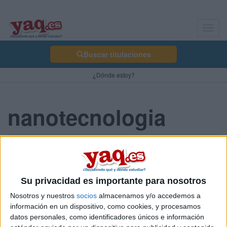
Toggl
navig
Buscar titulaciones
¿Dónde estoy?
nanotecnologia
felixgarcia 08/11/2012
Hola, quisiera que alguien me pudiera informar sobre los estudios
de nanotecnologia. Quisiera saber en qué universidades
Su privacidad es importante para nosotros
españolas se puede realizar ese grado, si hay uno concreto o es
Nosotros y nuestros
socios
almacenamos y/o accedemos a
una especialidad posterior al grado. Si así fuera habría que
información en un dispositivo, como cookies, y procesamos
estudiar previamente FÍSICAS o mejor QUÍMICAS.
datos personales, como identificadores únicos e información
Espero respuestas, muchas gracias.