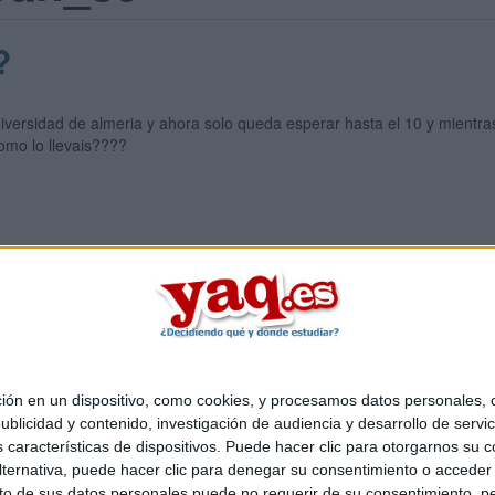
?
niversidad de almeria y ahora solo queda esperar hasta el 10 y mientra
omo lo llevais????
Quiénes somos
|
Contactar
|
Anúnciate
o legal
|
Politica de privacidad
|
Condiciones generales
|
Política de co
s Mediterráneo S.L.
- Diego de León 47 - 28006 Madrid [ESPAÑA] - T
 en un dispositivo, como cookies, y procesamos datos personales, co
blicidad y contenido, investigación de audiencia y desarrollo de servic
as características de dispositivos. Puede hacer clic para otorgarnos su
ternativa, puede hacer clic para denegar su consentimiento o acceder
 de sus datos personales puede no requerir de su consentimiento, per