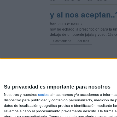
y si nos aceptan..
fran_89 03/10/2007
hoy he echado la prescripcion para la u
debajo de un puente jajaja y vosotr@s c
1 comentario
leer más
Su privacidad es importante para nosotros
Avis
© 2003-2026
Compá
Nosotros y nuestros
socios
almacenamos y/o accedemos a información
dispositivo para publicidad y contenido personalizado, medición de pu
datos de localización geográfica precisa e identificación mediante l
llevemos a cabo el procesamiento previamente descrito. De forma al
otorgar su consentimiento.
Tenga en cuenta que algún procesamiento