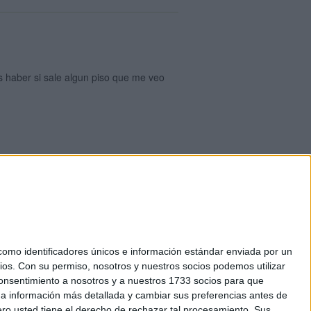
s haber si sale algun piso que me veo
okies
el. +34 91 593 2767
mo identificadores únicos e información estándar enviada por un
ios.
Con su permiso, nosotros y nuestros socios podemos utilizar
 consentimiento a nosotros y a nuestros 1733 socios para que
 a información más detallada y cambiar sus preferencias antes de
o usted tiene el derecho de rechazar tal procesamiento. Sus