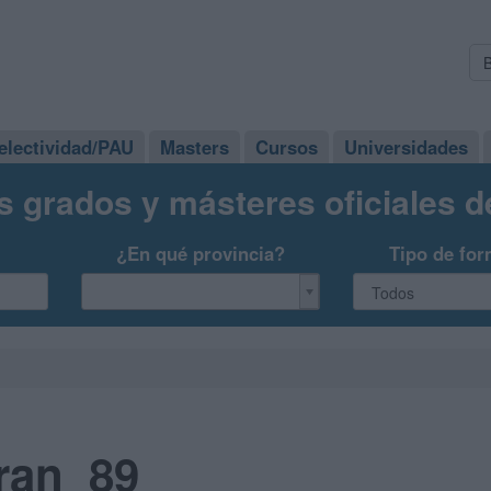
electividad/PAU
Masters
Cursos
Universidades
s grados y másteres oficiales 
¿En qué provincia?
Tipo de for
fran_89