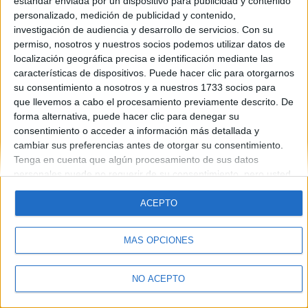
estándar enviada por un dispositivo para publicidad y contenido
personalizado, medición de publicidad y contenido,
investigación de audiencia y desarrollo de servicios.
Con su
permiso, nosotros y nuestros socios podemos utilizar datos de
Quiénes somos
|
Contactar
|
Anúnciate
localización geográfica precisa e identificación mediante las
Aviso legal
|
Politica de privacidad
|
Condiciones generales
|
Política
características de dispositivos. Puede hacer clic para otorgarnos
de cookies
su consentimiento a nosotros y a nuestros 1733 socios para
© 2003-2026
Compás Mediterráneo S.L.
- Diego de León 47 - 28006
Madrid [ESPAÑA] - Tel. +34 91 593 2767
que llevemos a cabo el procesamiento previamente descrito. De
forma alternativa, puede hacer clic para denegar su
consentimiento o acceder a información más detallada y
cambiar sus preferencias antes de otorgar su consentimiento.
Tenga en cuenta que algún procesamiento de sus datos
personales puede no requerir de su consentimiento, pero usted
tiene el derecho de rechazar tal procesamiento. Sus
preferencias se aplicarán solo a este sitio web. Puede cambiar
ACEPTO
sus preferencias o retirar su consentimiento en cualquier
momento volviendo a este sitio y haciendo clic en el botón
MÁS OPCIONES
"Privacidad" en la parte inferior de la página web.
NO ACEPTO