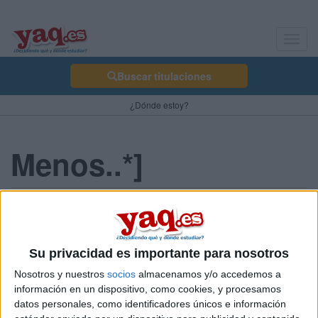
Toggl
navig
Buscar titulaciones
¿Dónde estoy?
Menos..*]
fukingprincess 01/04/2009
Y cada dia más cerca..
Su privacidad es importante para nosotros
Blog de fukingprincess
Nosotros y nuestros
socios
almacenamos y/o accedemos a
información en un dispositivo, como cookies, y procesamos
datos personales, como identificadores únicos e información