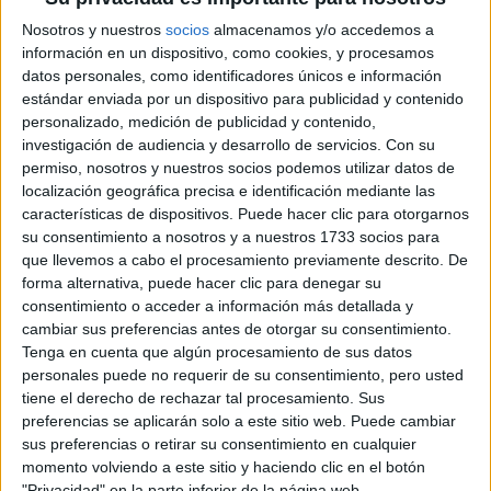
me decanté por la primera, más q nada, xq solo son 3 años, y
Nosotros y nuestros
socios
almacenamos y/o accedemos a
así, si cuando termine quiero seguir estudiando, hago el segundo
información en un dispositivo, como cookies, y procesamos
ciclo de Publicidad y así tendría las dos... porque me han dicho q
cuando tienes una diplomatura luego puedes acceder a algunas
datos personales, como identificadores únicos e información
carreras y entre esas, existe ésta q tanto me gusta, y q es mucho
estándar enviada por un dispositivo para publicidad y contenido
mejor xq ya tendrías una, y en el caso de q haga publicidad pues
personalizado, medición de publicidad y contenido,
alomejor a los 3 años me canso y tng q volver a empezar...
investigación de audiencia y desarrollo de servicios.
Con su
permiso, nosotros y nuestros socios podemos utilizar datos de
En fín, esta es mi historia... voy a empezar Turismo, q no está
localización geográfica precisa e identificación mediante las
nada mal y la cuál me va a dar un puesto de trabajo muy
características de dispositivos. Puede hacer clic para otorgarnos
interesante, y es algo q m gusta q es lo más importante, asi q
su consentimiento a nosotros y a nuestros 1733 socios para
nada, a estudiar... xa sacarla cuanto antes y así luego seguir
que llevemos a cabo el procesamiento previamente descrito. De
estudiando...
forma alternativa, puede hacer clic para denegar su
Bueno pués si alguien se conecta x aquí, q m siga, q m apunte un
consentimiento o acceder a información más detallada y
comentario opinando, y q m cuente, q va a estudiar, y todo eso...
cambiar sus preferencias antes de otorgar su consentimiento.
q soy muy cotilla y m gusta saber las cosas.
Tenga en cuenta que algún procesamiento de sus datos
personales puede no requerir de su consentimiento, pero usted
Blog de Gata K
tiene el derecho de rechazar tal procesamiento. Sus
preferencias se aplicarán solo a este sitio web. Puede cambiar
sus preferencias o retirar su consentimiento en cualquier
momento volviendo a este sitio y haciendo clic en el botón
"Privacidad" en la parte inferior de la página web.