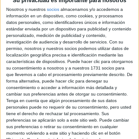
ESO, Bachillerato y Grados superior de Markqueting.
Su privacidad es importante para nosotros
Ahora estudiare derecho en la universidad de Barcelona. La
Nosotros y nuestros
socios
almacenamos y/o accedemos a
mejor epoca como estudiante de vida hasta ahora ha sido
información en un dispositivo, como cookies, y procesamos
Bachillerato y mas el segundo año.
datos personales, como identificadores únicos e información
estándar enviada por un dispositivo para publicidad y contenido
las decisiones que se toman cuando uno esta estudiando son
personalizado, medición de publicidad y contenido,
decisiones menos importantes que cuando uno ya no estudia!!
investigación de audiencia y desarrollo de servicios.
Con su
aun que te equiovoques puedes cambiar pero una vez que dejes
permiso, nosotros y nuestros socios podemos utilizar datos de
de estudiar ya no puedes cambiar la decicion que tomes.
localización geográfica precisa e identificación mediante las
Para los estudiantes de ESO tengo un mensaje y es que tienen
características de dispositivos. Puede hacer clic para otorgarnos
que seguir a una persona que haya estudiado mucho ya que esto
su consentimiento a nosotros y a nuestros 1731 socios para
les ayudara muchisimo en su vida y tambien hara que en los
que llevemos a cabo el procesamiento previamente descrito. De
momentos dificiles salgan adelante. Les las biografias de
forma alternativa, puede hacer clic para denegar su
personajes historicos como:NELSON MANDELA, GHANDI,
consentimiento o acceder a información más detallada y
Muhammad Ali Jinnah, Eisntein etc..
cambiar sus preferencias antes de otorgar su consentimiento.
Viva la vida de los estudiantes :D
Tenga en cuenta que algún procesamiento de sus datos
personales puede no requerir de su consentimiento, pero usted
Blog de hashmi
tiene el derecho de rechazar tal procesamiento. Sus
preferencias se aplicarán solo a este sitio web. Puede cambiar
sus preferencias o retirar su consentimiento en cualquier
momento volviendo a este sitio y haciendo clic en el botón