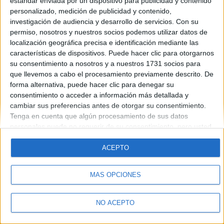
estándar enviada por un dispositivo para publicidad y contenido
personalizado, medición de publicidad y contenido,
investigación de audiencia y desarrollo de servicios.
Con su
permiso, nosotros y nuestros socios podemos utilizar datos de
localización geográfica precisa e identificación mediante las
características de dispositivos. Puede hacer clic para otorgarnos
su consentimiento a nosotros y a nuestros 1731 socios para
que llevemos a cabo el procesamiento previamente descrito. De
forma alternativa, puede hacer clic para denegar su
Quiénes somos
|
Contactar
|
Anúnciate
consentimiento o acceder a información más detallada y
Aviso legal
|
Politica de privacidad
|
Condiciones generales
|
Política
cambiar sus preferencias antes de otorgar su consentimiento.
de cookies
Tenga en cuenta que algún procesamiento de sus datos
© 2003-2026
Compás Mediterráneo S.L.
- Diego de León 47 - 28006
Madrid [ESPAÑA] - Tel. +34 91 593 2767
personales puede no requerir de su consentimiento, pero usted
tiene el derecho de rechazar tal procesamiento. Sus
preferencias se aplicarán solo a este sitio web. Puede cambiar
ACEPTO
sus preferencias o retirar su consentimiento en cualquier
momento volviendo a este sitio y haciendo clic en el botón
MÁS OPCIONES
"Privacidad" en la parte inferior de la página web.
NO ACEPTO