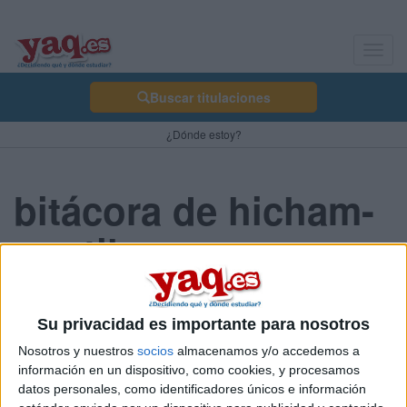
Toggl
navig
Buscar titulaciones
¿Dónde estoy?
bitácora de hicham-
martil
la vida en marruecos es
Su privacidad es importante para nosotros
fantastica
Nosotros y nuestros
socios
almacenamos y/o accedemos a
información en un dispositivo, como cookies, y procesamos
hicham-martil 31/07/2010
datos personales, como identificadores únicos e información
hola todo el mondo