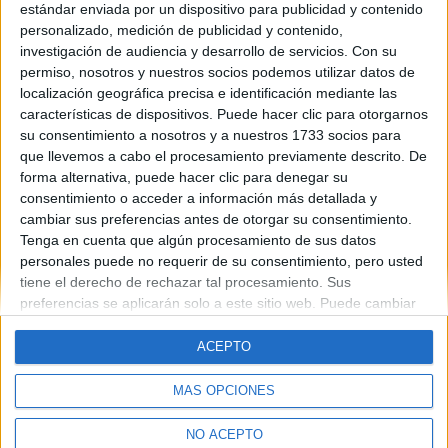
(ciencias de la tierra y medio ambiente), ingles, lengua y filosofía.
estándar enviada por un dispositivo para publicidad y contenido
Si hay alguien que de mi mismo bachillerato puede agregarme y
personalizado, medición de publicidad y contenido,
ayudarnos mutuamente. Suerte! :)
investigación de audiencia y desarrollo de servicios.
Con su
permiso, nosotros y nuestros socios podemos utilizar datos de
Blog de Ire91
localización geográfica precisa e identificación mediante las
características de dispositivos. Puede hacer clic para otorgarnos
su consentimiento a nosotros y a nuestros 1733 socios para
que llevemos a cabo el procesamiento previamente descrito. De
forma alternativa, puede hacer clic para denegar su
consentimiento o acceder a información más detallada y
cambiar sus preferencias antes de otorgar su consentimiento.
Quiénes somos
|
Contactar
|
Anúnciate
Tenga en cuenta que algún procesamiento de sus datos
Aviso legal
|
Politica de privacidad
|
Condiciones generales
|
Política
personales puede no requerir de su consentimiento, pero usted
de cookies
tiene el derecho de rechazar tal procesamiento. Sus
© 2003-2026
Compás Mediterráneo S.L.
- Diego de León 47 - 28006
preferencias se aplicarán solo a este sitio web. Puede cambiar
Madrid [ESPAÑA] - Tel. +34 91 593 2767
sus preferencias o retirar su consentimiento en cualquier
momento volviendo a este sitio y haciendo clic en el botón
ACEPTO
"Privacidad" en la parte inferior de la página web.
MÁS OPCIONES
NO ACEPTO