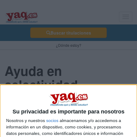
Toggl
navig
Buscar titulaciones
¿Dónde estoy?
Ayuda en
selectividad
Ire91 30/05/2009
Su privacidad es importante para nosotros
Tengo la selectividad en una semana más o menos y me gustaría
Nosotros y nuestros
socios
almacenamos y/o accedemos a
que alguien me ayudara a repasar las asignaturas, al menos lo
información en un dispositivo, como cookies, y procesamos
más importante. Soy estudiante de ciencias de la salud , y me
datos personales, como identificadores únicos e información
entran en selectividad las asignaturas de Biología, química, CTM